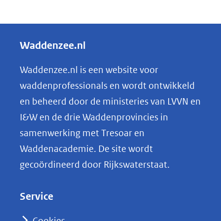
D
e
l
Waddenzee.nl
e
n
Waddenzee.nl is een website voor
o
waddenprofessionals en wordt ontwikkeld
p
en beheerd door de ministeries van LVVN en
L
I&W en de drie Waddenprovincies in
i
samenwerking met Tresoar en
n
Waddenacademie. De site wordt
k
gecoördineerd door Rijkswaterstaat.
e
d
Service
I
n
Cookies