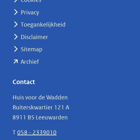
(opent
Privacy
in
nieuw
Toegankelijkheid
venster)
Disclaimer
(verwijst
Sitemap
naar
(opent
een
Archief
andere
in
website)
nieuw
Contact
venster)
Huis voor de Wadden
(verwijst
Ruiterskwartier 121 A
naar
8911 BS Leeuwarden
een
andere
T
058 - 2339010