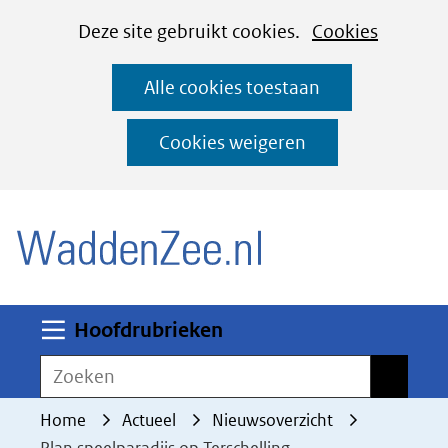
Cookies
Ga
Hier
Deze site gebruikt cookies.
Cookies
instellen
naar
kan
Alle cookies toestaan
de
het
inhoud
gebruik
Cookies weigeren
van
(naar homepage)
cookies
op
deze
website
worden
Uitklappen
Hoofdrubrieken
toegestaan
Zoeken
Zoeken
of
geweigerd.
Home
Actueel
Nieuwsoverzicht