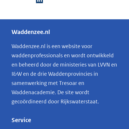
D
e
l
Waddenzee.nl
e
n
Waddenzee.nl is een website voor
o
waddenprofessionals en wordt ontwikkeld
p
en beheerd door de ministeries van LVVN en
L
I&W en de drie Waddenprovincies in
i
samenwerking met Tresoar en
n
Waddenacademie. De site wordt
k
gecoördineerd door Rijkswaterstaat.
e
d
Service
I