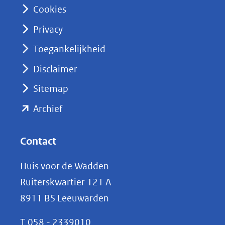
n
Cookies
(opent
Privacy
in
nieuw
Toegankelijkheid
venster)
Disclaimer
(verwijst
Sitemap
naar
(opent
een
Archief
andere
in
website)
nieuw
Contact
venster)
Huis voor de Wadden
(verwijst
Ruiterskwartier 121 A
naar
8911 BS Leeuwarden
een
andere
T
058 - 2339010