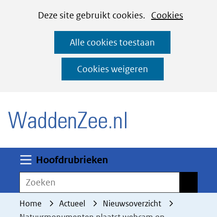
Cookies
Ga
Hier
Deze site gebruikt cookies.
Cookies
instellen
naar
kan
Alle cookies toestaan
de
het
inhoud
gebruik
Cookies weigeren
van
(naar homepage)
cookies
op
deze
website
worden
Uitklappen
Hoofdrubrieken
toegestaan
Zoeken
Zoeken
of
geweigerd.
Home
Actueel
Nieuwsoverzicht