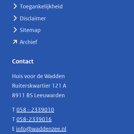
nieuw
Toegankelijkheid
venster)
Disclaimer
(verwijst
Sitemap
naar
(opent
een
Archief
andere
in
website)
nieuw
Contact
venster)
Huis voor de Wadden
(verwijst
Ruiterskwartier 121 A
naar
8911 BS Leeuwarden
een
andere
T
058 - 2339010
website)
T
058-2339016
E
info@waddenzee.nl