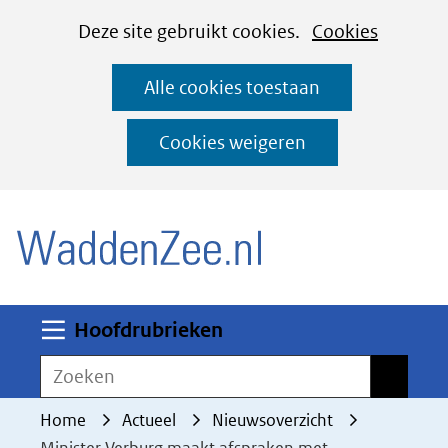
Cookies
Ga
Hier
Deze site gebruikt cookies.
Cookies
instellen
naar
kan
Alle cookies toestaan
de
het
inhoud
gebruik
Cookies weigeren
van
(naar homepage)
cookies
op
deze
website
worden
Uitklappen
Hoofdrubrieken
toegestaan
Zoeken
Zoeken
of
geweigerd.
Home
Actueel
Nieuwsoverzicht