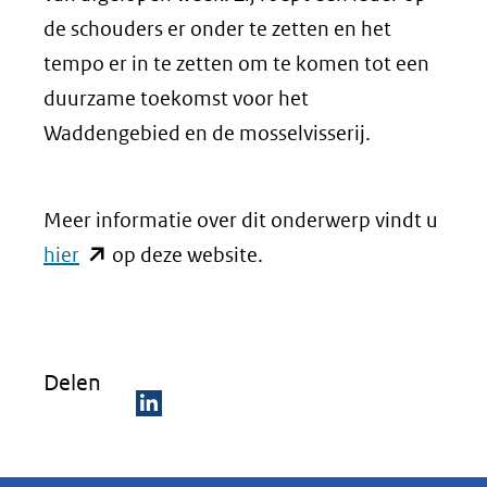
de schouders er onder te zetten en het
tempo er in te zetten om te komen tot een
duurzame toekomst voor het
Waddengebied en de mosselvisserij.
Meer informatie over dit onderwerp vindt u
(opent
hier
op deze website.
in
nieuw
venster)
Delen
(verwijst
naar
D
een
e