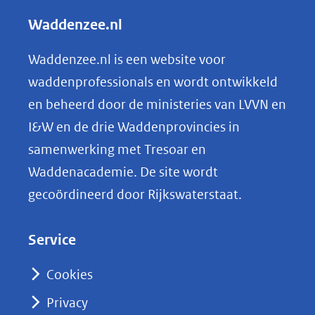
andere
l
Waddenzee.nl
website)
e
n
Waddenzee.nl is een website voor
o
waddenprofessionals en wordt ontwikkeld
p
en beheerd door de ministeries van LVVN en
L
I&W en de drie Waddenprovincies in
i
samenwerking met Tresoar en
n
Waddenacademie. De site wordt
k
gecoördineerd door Rijkswaterstaat.
e
d
Service
I
n
Cookies
(opent
Privacy
in