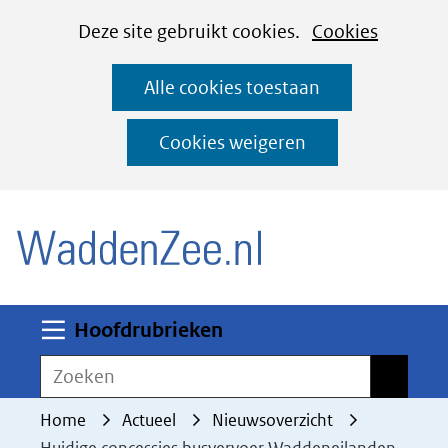
Cookies
Ga
Hier
Deze site gebruikt cookies.
Cookies
instellen
naar
kan
Alle cookies toestaan
de
het
inhoud
gebruik
Cookies weigeren
van
(naar homepage)
cookies
op
deze
website
worden
Uitklappen
Hoofdrubrieken
toegestaan
Zoeken
Zoeken
of
geweigerd.
Home
Actueel
Nieuwsoverzicht