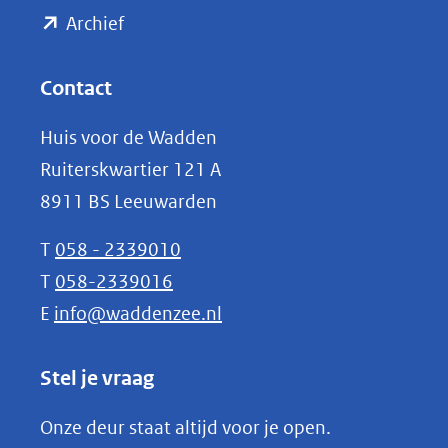
(opent
een
Archief
andere
in
website)
nieuw
Contact
venster)
Huis voor de Wadden
(verwijst
Ruiterskwartier 121 A
naar
8911 BS Leeuwarden
een
andere
T
058 - 2339010
website)
T
058-2339016
E
info@waddenzee.nl
Stel je vraag
Onze deur staat altijd voor je open.