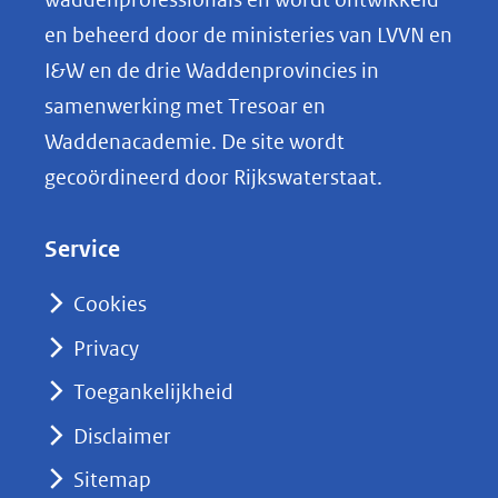
p
en beheerd door de ministeries van LVVN en
L
I&W en de drie Waddenprovincies in
i
samenwerking met Tresoar en
n
Waddenacademie. De site wordt
k
gecoördineerd door Rijkswaterstaat.
e
d
Service
I
n
Cookies
(opent
Privacy
in
nieuw
Toegankelijkheid
venster)
Disclaimer
(verwijst
Sitemap
naar