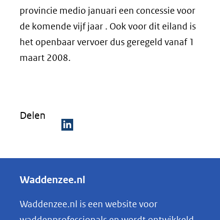
provincie medio januari een concessie voor
de komende vijf jaar . Ook voor dit eiland is
het openbaar vervoer dus geregeld vanaf 1
maart 2008.
Delen
D
e
l
Waddenzee.nl
e
n
Waddenzee.nl is een website voor
o
waddenprofessionals en wordt ontwikkeld