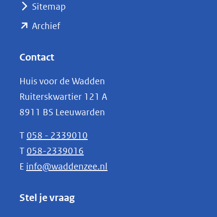
Sitemap
naar
(opent
een
Archief
andere
in
website)
nieuw
Contact
venster)
Huis voor de Wadden
(verwijst
Ruiterskwartier 121 A
naar
8911 BS Leeuwarden
een
andere
T
058 - 2339010
website)
T
058-2339016
E
info@waddenzee.nl
Stel je vraag