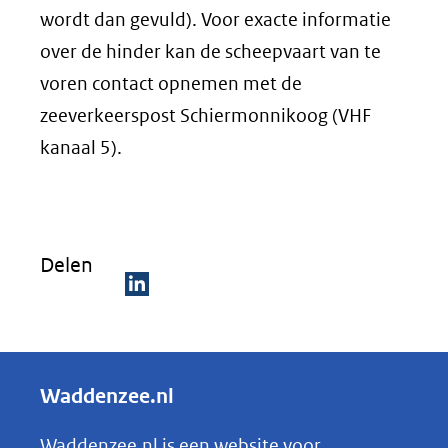
wordt dan gevuld). Voor exacte informatie
over de hinder kan de scheepvaart van te
voren contact opnemen met de
zeeverkeerspost Schiermonnikoog (VHF
kanaal 5).
Delen
D
e
l
Waddenzee.nl
e
n
Waddenzee.nl is een website voor