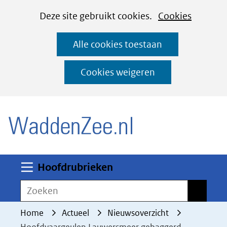
Cookies
Ga
Hier
Deze site gebruikt cookies.
Cookies
instellen
naar
kan
Alle cookies toestaan
de
het
inhoud
gebruik
Cookies weigeren
van
(naar homepage)
cookies
op
deze
website
worden
Uitklappen
Hoofdrubrieken
toegestaan
Zoeken
Zoeken
of
geweigerd.
Home
Actueel
Nieuwsoverzicht