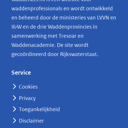
o
waddenprofessionals en wordt ontwikkeld
p
en beheerd door de ministeries van LVVN en
L
I&W en de drie Waddenprovincies in
i
samenwerking met Tresoar en
n
Waddenacademie. De site wordt
k
gecoördineerd door Rijkswaterstaat.
e
d
Service
I
n
Cookies
(opent
Privacy
in
nieuw
Toegankelijkheid
venster)
Disclaimer
(verwijst