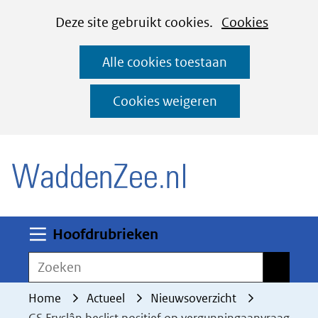
Cookies
Ga
Hier
Deze site gebruikt cookies.
Cookies
instellen
naar
kan
Alle cookies toestaan
de
het
inhoud
gebruik
Cookies weigeren
van
(naar homepage)
cookies
op
deze
website
worden
Uitklappen
Hoofdrubrieken
toegestaan
Zoeken
Zoeken
of
geweigerd.
Home
Actueel
Nieuwsoverzicht