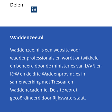
Delen
D
e
l
Waddenzee.nl
e
n
Waddenzee.nl is een website voor
o
waddenprofessionals en wordt ontwikkeld
p
en beheerd door de ministeries van LVVN en
L
I&W en de drie Waddenprovincies in
i
samenwerking met Tresoar en
n
Waddenacademie. De site wordt
k
gecoördineerd door Rijkswaterstaat.
e
d