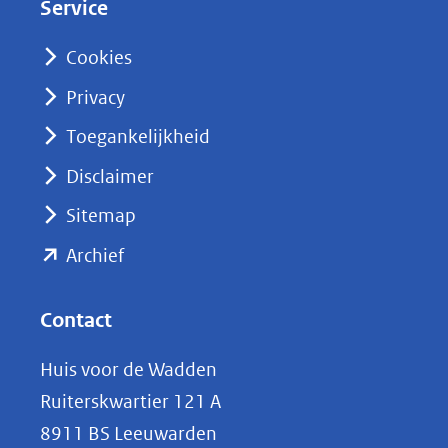
Service
I
n
Cookies
(opent
Privacy
in
nieuw
Toegankelijkheid
venster)
Disclaimer
(verwijst
Sitemap
naar
(opent
een
Archief
andere
in
website)
nieuw
Contact
venster)
Huis voor de Wadden
(verwijst
Ruiterskwartier 121 A
naar
8911 BS Leeuwarden
een