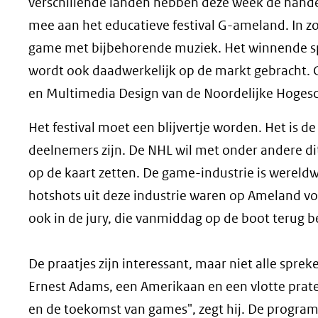
verschillende landen hebben deze week de hande
mee aan het educatieve festival G-ameland. In zo'
game met bijbehorende muziek. Het winnende spe
wordt ook daadwerkelijk op de markt gebracht.
en Multimedia Design van de Noordelijke Hoges
Het festival moet een blijvertje worden. Het is d
deelnemers zijn. De NHL wil met onder andere d
op de kaart zetten. De game-industrie is wereldw
hotshots uit deze industrie waren op Ameland vo
ook in de jury, die vanmiddag op de boot teru
De praatjes zijn interessant, maar niet alle spr
Ernest Adams, een Amerikaan en een vlotte prate
en de toekomst van games", zegt hij. De programm