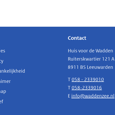
Contact
ies
Huis voor de Wadden
Ruiterskwartier 121 A
cy
8911 BS Leeuwarden
nkelijkheid
T
058 - 2339010
aimer
T
058-2339016
map
E
info@waddenzee.nl
(opent
ef
in