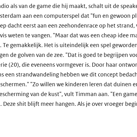
dio als van de game die hij maakt, schalt uit de speak
sterdam aan een computerspel dat "fun en gewoon pl
roep dacht eerst aan een zeehondenrace op het strand,
 vis weten te vangen. "Maar dat was een cheap idee ma
Te gemakkelijk. Het is uiteindelijk een spel geworde
en de golven van de zee. "Dat is goed te begrijpen vo
erie (20), die eveneens vormgever is. Door haar ontwo
ens een strandwandeling hebben we dit concept bedach
schermen." "Zo willen we kinderen leren dat duinen er
bescherming van de kust", vult Timman aan. "Een game
 Deze shit blijft meer hangen. Als je over vroeger begi