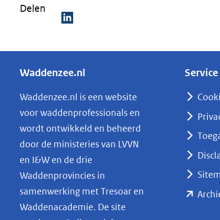
Delen
D
e
l
Waddenzee.nl
Service
e
n
Waddenzee.nl is een website
Cook
o
voor waddenprofessionals en
Priva
p
wordt ontwikkeld en beheerd
Toega
L
door de ministeries van LVVN
i
Discl
en I&W en de drie
n
Site
Waddenprovincies in
k
samenwerking met Tresoar en
Archi
e
Waddenacademie. De site
d