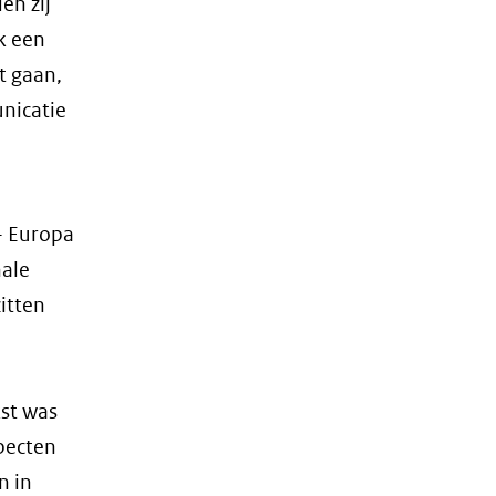
en zij
k een
t gaan,
nicatie
- Europa
nale
itten
kst was
pecten
n in