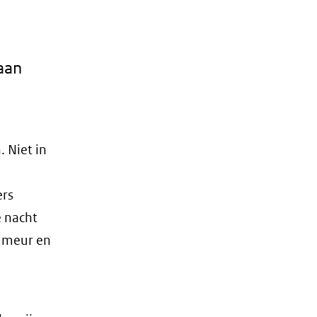
aan
. Niet in
ers
e nacht
ammeur en