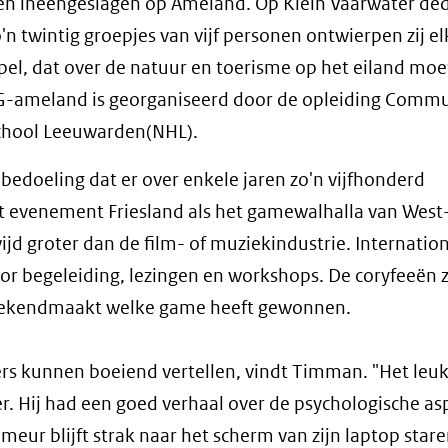
n ineengeslagen op Ameland. Op Klein Vaarwater ded
n twintig groepjes van vijf personen ontwierpen zij el
l, dat over de natuur en toerisme op het eiland moe
 G-ameland is georganiseerd door de opleiding Commu
chool Leeuwarden(NHL).
e bedoeling dat er over enkele jaren zo'n vijfhonderd
it evenement Friesland als het gamewalhalla van West
ijd groter dan de film- of muziekindustrie. Internatio
or begeleiding, lezingen en workshops. De coryfeeën z
g bekendmaakt welke game heeft gewonnen.
ekers kunnen boeiend vertellen, vindt Timman. "Het leu
r. Hij had een goed verhaal over de psychologische as
eur blijft strak naar het scherm van zijn laptop stare