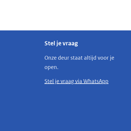
Stel je vraag
Onze deur staat altijd voor je
open.
(opent
Stel je vraag via WhatsApp
in
nieuw
venster)
(verwijst
naar