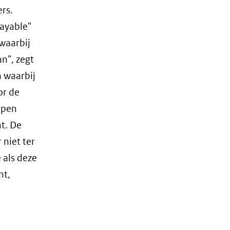
ers.
ayable"
 waarbij
n", zegt
n waarbij
or de
rpen
t. De
 niet ter
 als deze
nt,