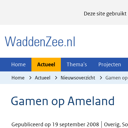
Cookies
Deze site gebruikt
instellen
Hier
(naar homepage)
kan
het
gebruik
van
Actueel
Thema's
Pr
Home
Actueel
Thema's
Projecten
Uitklappen
Uitklappen
Ui
cookies
Home
Actueel
Nieuwsoverzicht
Gamen op
op
deze
Gamen op Ameland
website
worden
toegestaan
Gepubliceerd op 19 september 2008
Overig, S
of