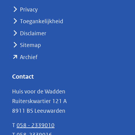
(opent
Privacy
in
nieuw
Toegankelijkheid
venster)
Disclaimer
(verwijst
Sitemap
naar
(opent
een
Archief
andere
in
website)
nieuw
Contact
venster)
Huis voor de Wadden
(verwijst
Ruiterskwartier 121 A
naar
8911 BS Leeuwarden
een
andere
T
058 - 2339010
website)
T
058-2339016