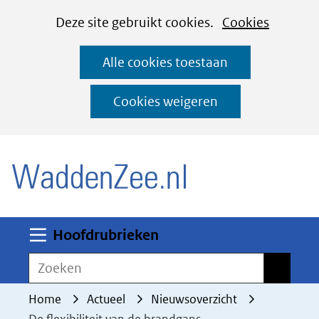
Cookies
Ga
Hier
Deze site gebruikt cookies.
Cookies
instellen
naar
kan
Alle cookies toestaan
de
het
inhoud
gebruik
Cookies weigeren
van
(naar homepage)
cookies
op
deze
website
worden
Uitklappen
Hoofdrubrieken
toegestaan
Zoeken
Zoeken
of
geweigerd.
Home
Actueel
Nieuwsoverzicht