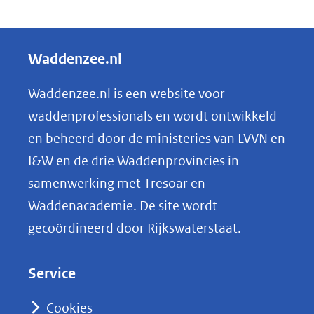
D
e
l
Waddenzee.nl
e
n
Waddenzee.nl is een website voor
o
waddenprofessionals en wordt ontwikkeld
p
en beheerd door de ministeries van LVVN en
L
I&W en de drie Waddenprovincies in
i
samenwerking met Tresoar en
n
Waddenacademie. De site wordt
k
gecoördineerd door Rijkswaterstaat.
e
d
Service
I
n
Cookies