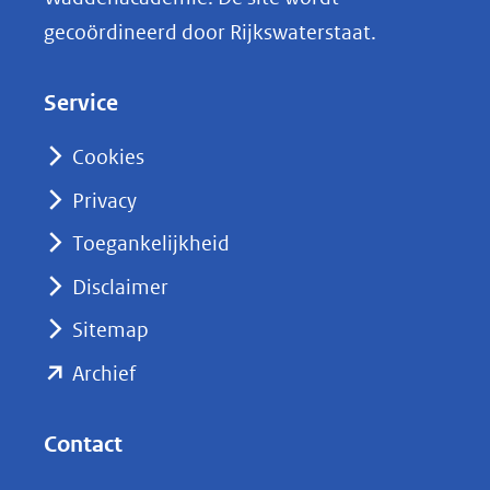
k
gecoördineerd door Rijkswaterstaat.
e
d
Service
I
n
Cookies
(opent
Privacy
in
nieuw
Toegankelijkheid
venster)
Disclaimer
(verwijst
Sitemap
naar
(opent
een
Archief
andere
in
website)
nieuw
Contact
venster)