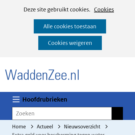
Cookies
Ga
Hier
Deze site gebruikt cookies.
Cookies
instellen
naar
kan
Alle cookies toestaan
de
het
inhoud
gebruik
Cookies weigeren
van
(naar homepage)
cookies
op
deze
website
worden
Uitklappen
Hoofdrubrieken
toegestaan
Zoeken
Zoeken
of
geweigerd.
Home
Actueel
Nieuwsoverzicht