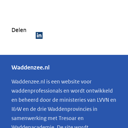
Delen
D
e
l
Waddenzee.nl
e
n
Waddenzee.nl is een website voor
o
waddenprofessionals en wordt ontwikkeld
p
en beheerd door de ministeries van LVVN en
L
I&W en de drie Waddenprovincies in
i
samenwerking met Tresoar en
n
Waddenacademie. De site wordt