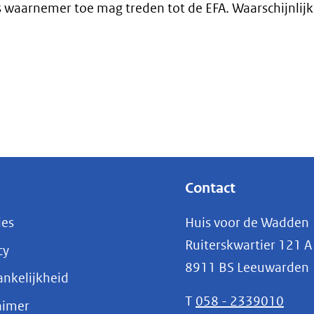
als waarnemer toe mag treden tot de EFA. Waarschijnlij
Contact
ies
Huis voor de Wadden
Ruiterskwartier 121 A
cy
8911 BS Leeuwarden
nkelijkheid
T
058 - 2339010
aimer