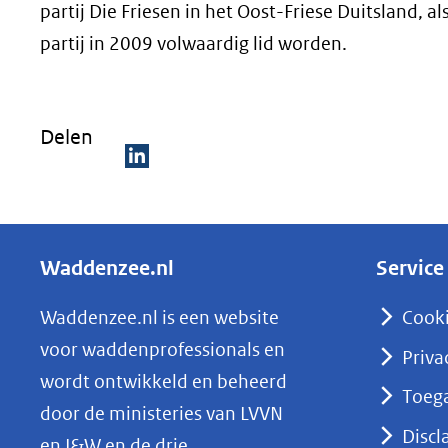
partij Die Friesen in het Oost-Friese Duitsland, 
partij in 2009 volwaardig lid worden.
Delen
D
e
l
Waddenzee.nl
Service
e
n
Waddenzee.nl is een website
Cook
o
voor waddenprofessionals en
Priva
p
wordt ontwikkeld en beheerd
Toega
L
door de ministeries van LVVN
i
Discl
en I&W en de drie