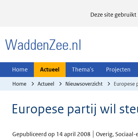
Cookies
Deze site gebruikt
instellen
Hier
(naar homepage)
kan
het
gebruik
van
Actueel
Thema's
Pr
Home
Actueel
Thema's
Projecten
Uitklappen
Uitklappen
Ui
cookies
Home
Actueel
Nieuwsoverzicht
Europese p
op
deze
Europese partij wil st
website
worden
toegestaan
Gepubliceerd op 14 april 2008
Overig, Sociaal
of