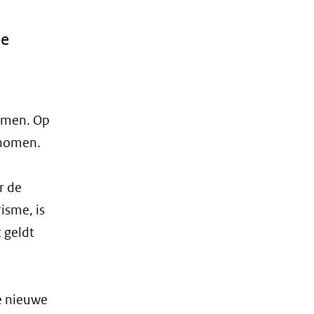
de
nomen. Op
enomen.
r de
isme, is
 geldt
de nieuwe