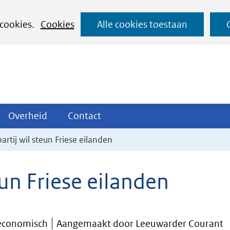
Ga
 cookies.
Cookies
Alle cookies toestaan
naar
de
inhoud
ojecten
Overheid
Contact
Overheid
Contact
tklappen
Uitklappen
Uitklappen
artij wil steun Friese eilanden
eun Friese eilanden
-economisch
Aangemaakt door Leeuwarder Courant