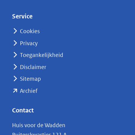
e
d
Service
I
n
Cookies
(opent
Privacy
in
nieuw
Toegankelijkheid
venster)
Disclaimer
(verwijst
Sitemap
naar
(opent
een
Archief
andere
in
website)
nieuw
Contact
venster)
Huis voor de Wadden
(verwijst
Ruiterskwartier 121 A