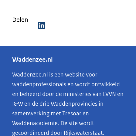
Delen
D
e
l
Waddenzee.nl
e
n
Waddenzee.nl is een website voor
o
waddenprofessionals en wordt ontwikkeld
p
en beheerd door de ministeries van LVVN en
L
I&W en de drie Waddenprovincies in
i
samenwerking met Tresoar en
n
Waddenacademie. De site wordt
k
gecoördineerd door Rijkswaterstaat.