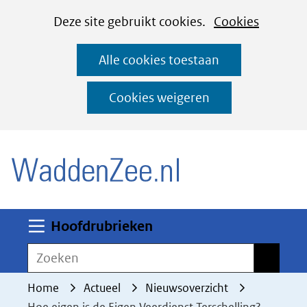
Cookies
Ga
Hier
Deze site gebruikt cookies.
Cookies
instellen
naar
kan
Alle cookies toestaan
de
het
inhoud
gebruik
Cookies weigeren
van
(naar homepage)
cookies
op
deze
website
worden
Uitklappen
Hoofdrubrieken
toegestaan
Zoeken
Zoeken
of
geweigerd.
Home
Actueel
Nieuwsoverzicht