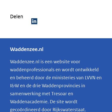
Delen
D
e
l
Waddenzee.nl
e
n
Waddenzee.nl is een website voor
o
waddenprofessionals en wordt ontwikkeld
p
en beheerd door de ministeries van LVVN en
L
I&W en de drie Waddenprovincies in
i
samenwerking met Tresoar en
n
Waddenacademie. De site wordt
k
gecoördineerd door Rijkswaterstaat.