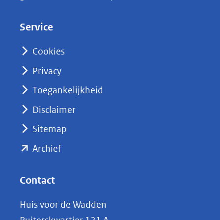
e
d
Service
I
n
Cookies
(opent
Privacy
in
nieuw
Toegankelijkheid
venster)
Disclaimer
(verwijst
Sitemap
naar
(opent
een
Archief
andere
in
website)
nieuw
Contact
venster)
Huis voor de Wadden
(verwijst