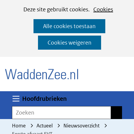
Cookies
Ga
Hier
Deze site gebruikt cookies.
Cookies
instellen
naar
kan
Alle cookies toestaan
de
het
inhoud
gebruik
Cookies weigeren
van
(naar homepage)
cookies
op
deze
website
worden
Uitklappen
Hoofdrubrieken
toegestaan
Zoeken
Zoeken
of
geweigerd.
Home
Actueel
Nieuwsoverzicht