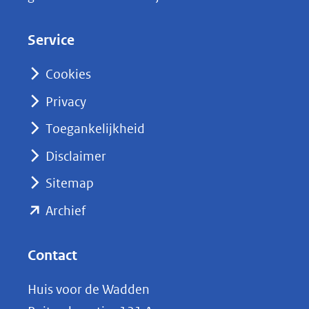
e
d
Service
I
n
Cookies
(opent
Privacy
in
nieuw
Toegankelijkheid
venster)
Disclaimer
(verwijst
Sitemap
naar
(opent
een
Archief
andere
in
website)
nieuw
Contact
venster)
Huis voor de Wadden
(verwijst