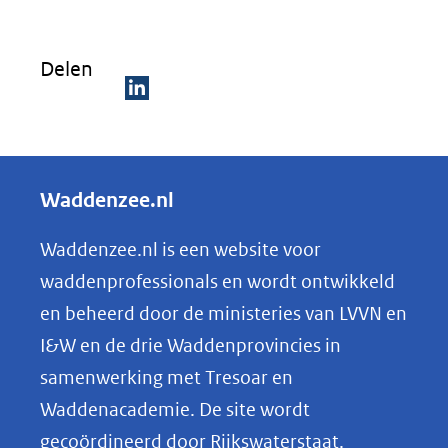
Delen
D
e
l
Waddenzee.nl
e
n
Waddenzee.nl is een website voor
o
waddenprofessionals en wordt ontwikkeld
p
en beheerd door de ministeries van LVVN en
L
I&W en de drie Waddenprovincies in
i
samenwerking met Tresoar en
n
Waddenacademie. De site wordt
k
gecoördineerd door Rijkswaterstaat.