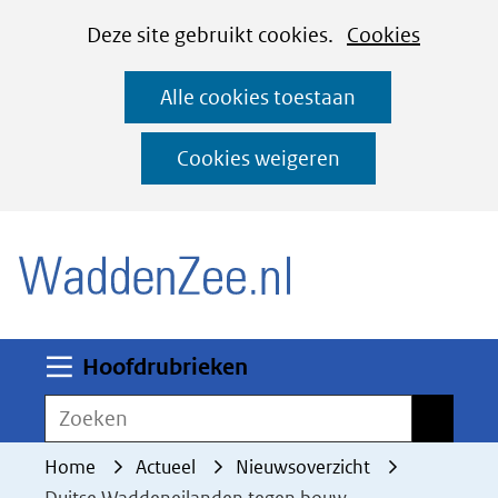
Cookies
Ga
Hier
Deze site gebruikt cookies.
Cookies
instellen
naar
kan
Alle cookies toestaan
de
het
inhoud
gebruik
Cookies weigeren
van
(naar homepage)
cookies
op
deze
website
worden
Uitklappen
Hoofdrubrieken
toegestaan
Zoeken
Zoeken
of
geweigerd.
Home
Actueel
Nieuwsoverzicht