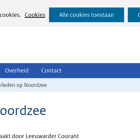
Ga
 cookies.
Cookies
Alle cookies toestaan
naar
de
inhoud
ojecten
Overheid
Contact
Overheid
Contact
tklappen
Uitklappen
Uitklappen
erleden op Noordzee
Noordzee
akt door Leeuwarder Courant