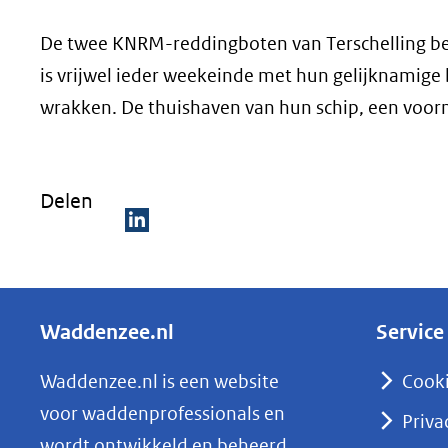
De twee KNRM-reddingboten van Terschelling be
is vrijwel ieder weekeinde met hun gelijknamig
wrakken. De thuishaven van hun schip, een voorm
Delen
D
e
l
Waddenzee.nl
Service
e
n
Waddenzee.nl is een website
Cook
o
voor waddenprofessionals en
Priva
p
wordt ontwikkeld en beheerd