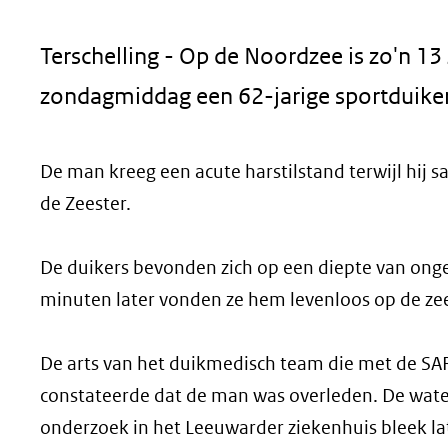
geweigerd.
Terschelling - Op de Noordzee is zo'n 13
zondagmiddag een 62-jarige sportduike
De man kreeg een acute harstilstand terwijl hij
de Zeester.
De duikers bevonden zich op een diepte van ong
minuten later vonden ze hem levenloos op de ze
De arts van het duikmedisch team die met de SAR
constateerde dat de man was overleden. De waterp
onderzoek in het Leeuwarder ziekenhuis bleek la