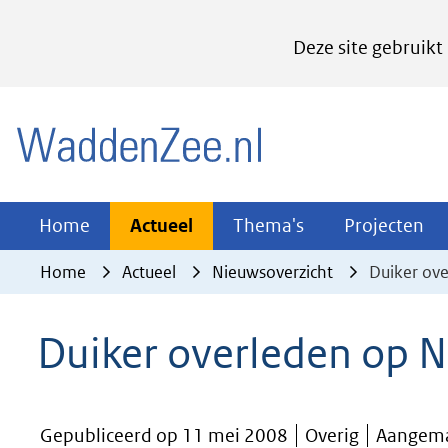
Cookies
Deze site gebruikt
instellen
Hier
(naar homepage)
kan
het
gebruik
van
Actueel
Thema's
Pr
Home
Actueel
Thema's
Projecten
Uitklappen
Uitklappen
Ui
cookies
Home
Actueel
Nieuwsoverzicht
Duiker ov
op
deze
Duiker overleden op 
website
worden
toegestaan
Gepubliceerd op 11 mei 2008
Overig
Aangema
of