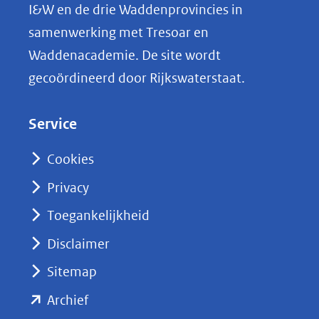
L
I&W en de drie Waddenprovincies in
i
samenwerking met Tresoar en
n
Waddenacademie. De site wordt
k
gecoördineerd door Rijkswaterstaat.
e
d
Service
I
n
Cookies
(opent
Privacy
in
nieuw
Toegankelijkheid
venster)
Disclaimer
(verwijst
Sitemap
naar
(opent
een
Archief