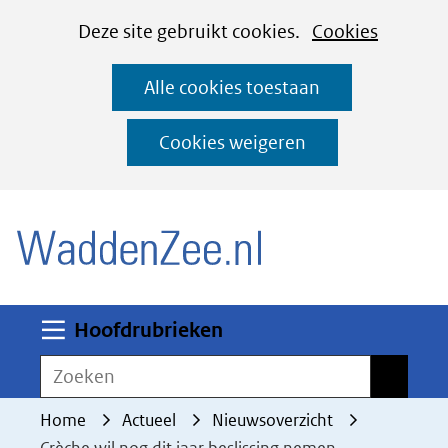
Cookies
Ga
Hier
Deze site gebruikt cookies.
Cookies
instellen
naar
kan
Alle cookies toestaan
de
het
inhoud
gebruik
Cookies weigeren
van
(naar homepage)
cookies
op
deze
website
worden
Uitklappen
Hoofdrubrieken
toegestaan
Zoeken
Zoeken
of
geweigerd.
Home
Actueel
Nieuwsoverzicht