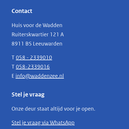
andere
in
website)
nieuw
Contact
venster)
Huis voor de Wadden
(verwijst
Ruiterskwartier 121 A
naar
8911 BS Leeuwarden
een
andere
T
058 - 2339010
website)
T
058-2339016
E
info@waddenzee.nl
Stel je vraag
Onze deur staat altijd voor je open.
(opent
Stel je vraag via WhatsApp