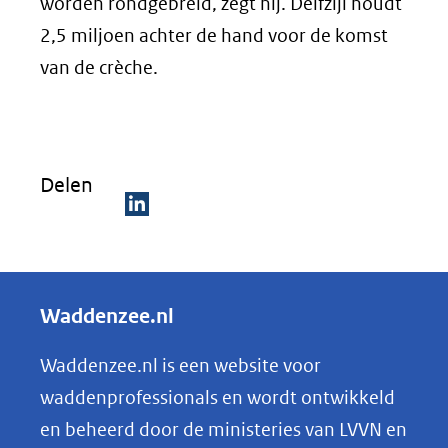
worden rondgebreid, zegt hij. Delfzijl houdt
2,5 miljoen achter de hand voor de komst
van de crèche.
Delen
D
e
l
Waddenzee.nl
e
n
Waddenzee.nl is een website voor
o
waddenprofessionals en wordt ontwikkeld
p
en beheerd door de ministeries van LVVN en