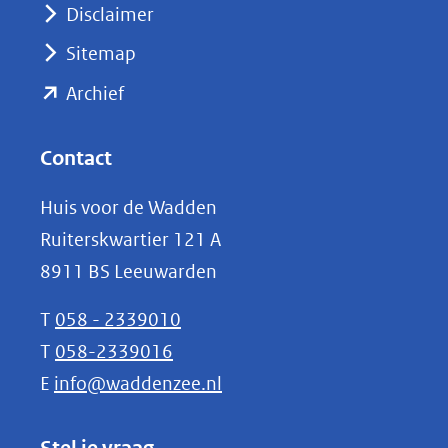
venster)
Disclaimer
(verwijst
Sitemap
naar
(opent
een
Archief
andere
in
website)
nieuw
Contact
venster)
Huis voor de Wadden
(verwijst
Ruiterskwartier 121 A
naar
8911 BS Leeuwarden
een
andere
T
058 - 2339010
website)
T
058-2339016
E
info@waddenzee.nl