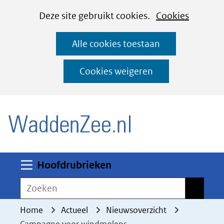
Cookies
Ga
Hier
Deze site gebruikt cookies.
Cookies
instellen
naar
kan
Alle cookies toestaan
de
het
inhoud
gebruik
Cookies weigeren
van
(naar homepage)
cookies
op
deze
website
worden
Uitklappen
Hoofdrubrieken
toegestaan
Zoeken
Zoeken
of
geweigerd.
Home
Actueel
Nieuwsoverzicht