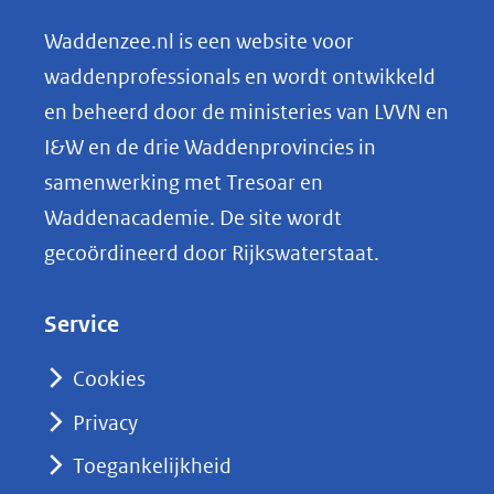
e
n
Waddenzee.nl is een website voor
o
waddenprofessionals en wordt ontwikkeld
p
en beheerd door de ministeries van LVVN en
L
I&W en de drie Waddenprovincies in
i
samenwerking met Tresoar en
n
Waddenacademie. De site wordt
k
gecoördineerd door Rijkswaterstaat.
e
d
Service
I
n
Cookies
(opent
Privacy
in
nieuw
Toegankelijkheid