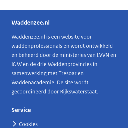
D
e
l
Waddenzee.nl
e
n
Waddenzee.nl is een website voor
o
waddenprofessionals en wordt ontwikkeld
p
en beheerd door de ministeries van LVVN en
L
I&W en de drie Waddenprovincies in
i
samenwerking met Tresoar en
n
Waddenacademie. De site wordt
k
gecoördineerd door Rijkswaterstaat.
e
d
Service
I
n
Cookies