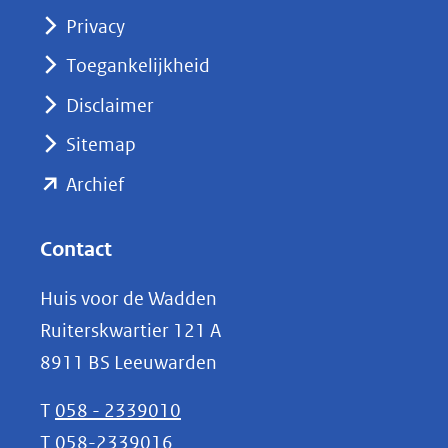
(opent
Privacy
in
nieuw
Toegankelijkheid
venster)
Disclaimer
(verwijst
Sitemap
naar
(opent
een
Archief
andere
in
website)
nieuw
Contact
venster)
Huis voor de Wadden
(verwijst
Ruiterskwartier 121 A
naar
8911 BS Leeuwarden
een
andere
T
058 - 2339010
website)
T
058-2339016