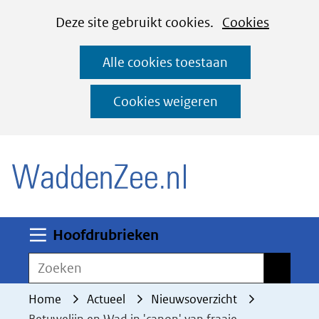
Cookies
Ga
Hier
Deze site gebruikt cookies.
Cookies
instellen
naar
kan
Alle cookies toestaan
de
het
inhoud
gebruik
Cookies weigeren
van
(naar homepage)
cookies
op
deze
website
worden
Uitklappen
Hoofdrubrieken
toegestaan
Zoeken
Zoeken
of
geweigerd.
Home
Actueel
Nieuwsoverzicht