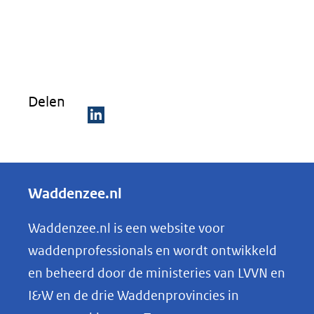
nieuw
venster)
(verwijst
naar
Delen
een
andere
D
website)
e
l
Waddenzee.nl
e
n
Waddenzee.nl is een website voor
o
waddenprofessionals en wordt ontwikkeld
p
en beheerd door de ministeries van LVVN en
L
I&W en de drie Waddenprovincies in
i