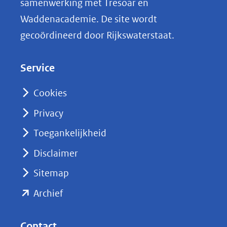
samenwerking met Tresoar en
n
Waddenacademie. De site wordt
k
gecoördineerd door Rijkswaterstaat.
e
d
Service
I
n
Cookies
(opent
Privacy
in
nieuw
Toegankelijkheid
venster)
Disclaimer
(verwijst
Sitemap
naar
(opent
een
Archief
andere
in
website)
nieuw
Contact