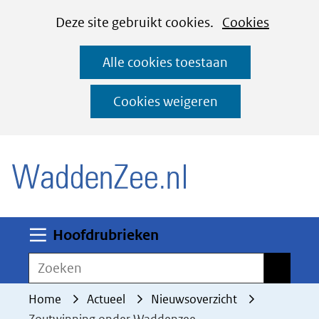
Cookies
Ga
Hier
Deze site gebruikt cookies.
Cookies
instellen
naar
kan
Alle cookies toestaan
de
het
inhoud
gebruik
Cookies weigeren
van
(naar homepage)
cookies
op
deze
website
worden
Uitklappen
Hoofdrubrieken
toegestaan
Zoeken
Zoeken
of
geweigerd.
Home
Actueel
Nieuwsoverzicht