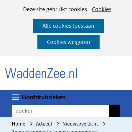
Cookies
Ga
Hier
Deze site gebruikt cookies.
Cookies
instellen
naar
kan
Alle cookies toestaan
de
het
inhoud
gebruik
Cookies weigeren
van
(naar homepage)
cookies
op
deze
website
worden
Uitklappen
Hoofdrubrieken
toegestaan
Zoeken
Zoeken
of
geweigerd.
Home
Actueel
Nieuwsoverzicht