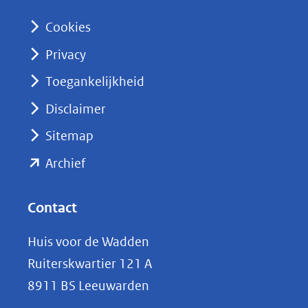
n
Cookies
(opent
Privacy
in
nieuw
Toegankelijkheid
venster)
Disclaimer
(verwijst
Sitemap
naar
(opent
een
Archief
andere
in
website)
nieuw
Contact
venster)
Huis voor de Wadden
(verwijst
Ruiterskwartier 121 A
naar
8911 BS Leeuwarden
een