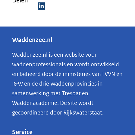
Delen
D
e
l
Waddenzee.nl
e
n
Waddenzee.nl is een website voor
o
waddenprofessionals en wordt ontwikkeld
p
en beheerd door de ministeries van LVVN en
L
I&W en de drie Waddenprovincies in
i
samenwerking met Tresoar en
n
Waddenacademie. De site wordt
k
gecoördineerd door Rijkswaterstaat.
e
d
Service
I