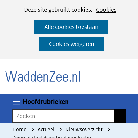
Cookies
Ga
Hier
Deze site gebruikt cookies.
Cookies
instellen
naar
kan
Alle cookies toestaan
de
het
inhoud
gebruik
Cookies weigeren
van
(naar homepage)
cookies
op
deze
website
worden
Uitklappen
Hoofdrubrieken
toegestaan
Zoeken
Zoeken
of
geweigerd.
Home
Actueel
Nieuwsoverzicht