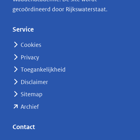
k
gecoördineerd door Rijkswaterstaat.
e
d
Service
I
n
Cookies
(opent
Privacy
in
nieuw
Toegankelijkheid
venster)
Disclaimer
(verwijst
Sitemap
naar
(opent
een
Archief
andere
in
website)
nieuw
Contact
venster)