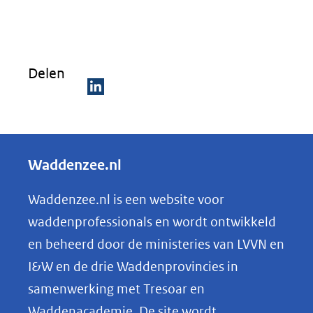
Delen
D
e
l
Waddenzee.nl
e
n
Waddenzee.nl is een website voor
o
waddenprofessionals en wordt ontwikkeld
p
en beheerd door de ministeries van LVVN en
L
I&W en de drie Waddenprovincies in
i
samenwerking met Tresoar en
n
Waddenacademie. De site wordt