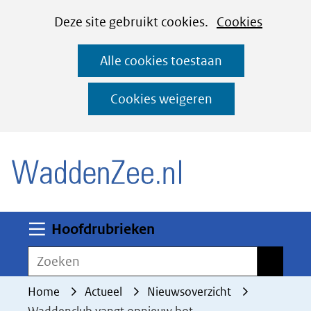
Cookies
Ga
Hier
Deze site gebruikt cookies.
Cookies
instellen
naar
kan
Alle cookies toestaan
de
het
inhoud
gebruik
Cookies weigeren
van
(naar homepage)
cookies
op
deze
website
worden
Uitklappen
Hoofdrubrieken
toegestaan
Zoeken
Zoeken
of
geweigerd.
Home
Actueel
Nieuwsoverzicht