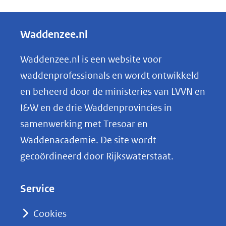
e
l
Waddenzee.nl
e
n
Waddenzee.nl is een website voor
o
waddenprofessionals en wordt ontwikkeld
p
en beheerd door de ministeries van LVVN en
L
I&W en de drie Waddenprovincies in
i
samenwerking met Tresoar en
n
Waddenacademie. De site wordt
k
gecoördineerd door Rijkswaterstaat.
e
d
Service
I
n
Cookies
(opent