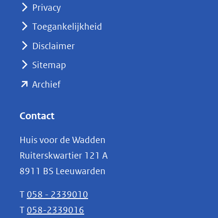
Privacy
in
nieuw
Toegankelijkheid
venster)
Disclaimer
(verwijst
Sitemap
naar
(opent
een
Archief
andere
in
website)
nieuw
Contact
venster)
Huis voor de Wadden
(verwijst
Ruiterskwartier 121 A
naar
8911 BS Leeuwarden
een
andere
T
058 - 2339010
website)
T
058-2339016