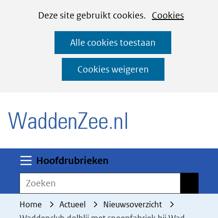
Cookies
Ga
Hier
Deze site gebruikt cookies.
Cookies
instellen
naar
kan
Alle cookies toestaan
de
het
inhoud
gebruik
Cookies weigeren
van
(naar homepage)
cookies
op
deze
website
worden
Uitklappen
Hoofdrubrieken
toegestaan
Zoeken
Zoeken
of
geweigerd.
Home
Actueel
Nieuwsoverzicht