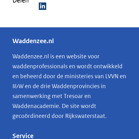
Delen
D
e
l
Waddenzee.nl
e
n
Waddenzee.nl is een website voor
o
waddenprofessionals en wordt ontwikkeld
p
en beheerd door de ministeries van LVVN en
L
I&W en de drie Waddenprovincies in
i
samenwerking met Tresoar en
n
Waddenacademie. De site wordt
k
gecoördineerd door Rijkswaterstaat.
e
d
Service
I