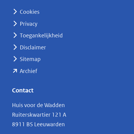
n
Cookies
(opent
Privacy
in
nieuw
Toegankelijkheid
venster)
Disclaimer
(verwijst
Sitemap
naar
(opent
een
Archief
andere
in
website)
nieuw
Contact
venster)
Huis voor de Wadden
(verwijst
Ruiterskwartier 121 A
naar
8911 BS Leeuwarden
een