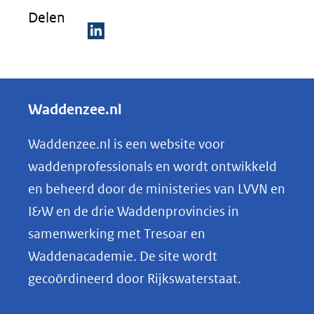
Delen
D
e
l
Waddenzee.nl
e
n
Waddenzee.nl is een website voor
o
waddenprofessionals en wordt ontwikkeld
p
en beheerd door de ministeries van LVVN en
L
I&W en de drie Waddenprovincies in
i
samenwerking met Tresoar en
n
Waddenacademie. De site wordt
k
gecoördineerd door Rijkswaterstaat.
e
d