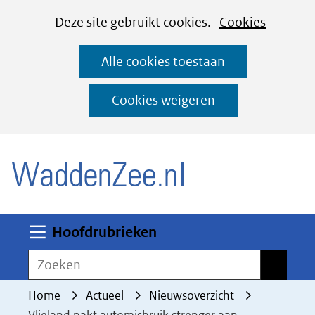
Cookies
Ga
Hier
Deze site gebruikt cookies.
Cookies
instellen
naar
kan
Alle cookies toestaan
de
het
inhoud
gebruik
Cookies weigeren
van
(naar homepage)
cookies
op
deze
website
worden
Uitklappen
Hoofdrubrieken
toegestaan
Zoeken
Zoeken
of
geweigerd.
Home
Actueel
Nieuwsoverzicht