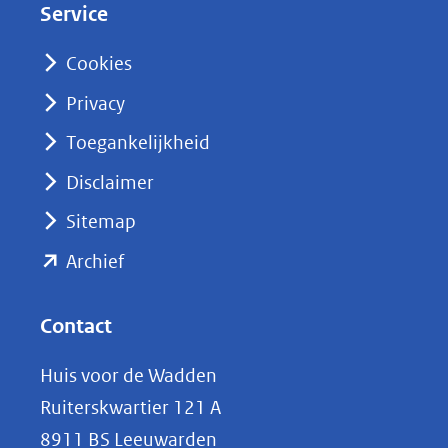
Service
I
n
Cookies
(opent
Privacy
in
nieuw
Toegankelijkheid
venster)
Disclaimer
(verwijst
Sitemap
naar
(opent
een
Archief
andere
in
website)
nieuw
Contact
venster)
Huis voor de Wadden
(verwijst
Ruiterskwartier 121 A
naar
8911 BS Leeuwarden