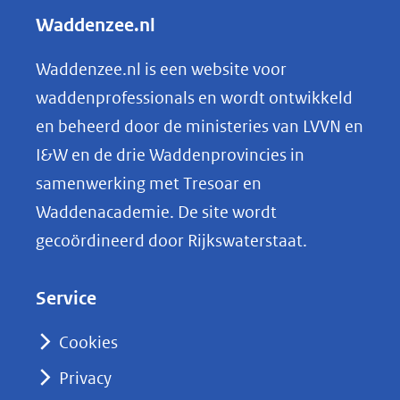
l
Waddenzee.nl
e
n
Waddenzee.nl is een website voor
o
waddenprofessionals en wordt ontwikkeld
p
en beheerd door de ministeries van LVVN en
L
I&W en de drie Waddenprovincies in
i
samenwerking met Tresoar en
n
Waddenacademie. De site wordt
k
gecoördineerd door Rijkswaterstaat.
e
d
Service
I
n
Cookies
(opent
Privacy
in