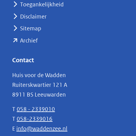
nieuw
Toegankelijkheid
venster)
Disclaimer
(verwijst
Sitemap
naar
(opent
een
Archief
andere
in
website)
nieuw
Contact
venster)
Huis voor de Wadden
(verwijst
Ruiterskwartier 121 A
naar
8911 BS Leeuwarden
een
andere
T
058 - 2339010
website)
T
058-2339016
E
info@waddenzee.nl