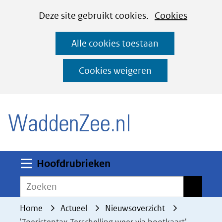
Cookies
Ga
Hier
Deze site gebruikt cookies.
Cookies
instellen
naar
kan
Alle cookies toestaan
de
het
inhoud
gebruik
Cookies weigeren
van
(naar homepage)
cookies
op
deze
website
worden
Uitklappen
Hoofdrubrieken
toegestaan
Zoeken
Zoeken
of
geweigerd.
Home
Actueel
Nieuwsoverzicht