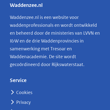
l
Waddenzee.nl
e
n
Waddenzee.nl is een website voor
o
waddenprofessionals en wordt ontwikkeld
p
en beheerd door de ministeries van LVVN en
L
I&W en de drie Waddenprovincies in
i
samenwerking met Tresoar en
n
Waddenacademie. De site wordt
k
gecoördineerd door Rijkswaterstaat.
e
d
Service
I
n
Cookies
(opent
Privacy
in