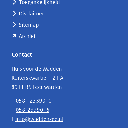
nieuw
Toegankelijkheid
venster)
Disclaimer
(verwijst
Sitemap
naar
(opent
een
Archief
andere
in
website)
nieuw
Contact
venster)
Huis voor de Wadden
(verwijst
Ruiterskwartier 121 A
naar
8911 BS Leeuwarden
een
andere
T
058 - 2339010
website)
T
058-2339016
E
info@waddenzee.nl