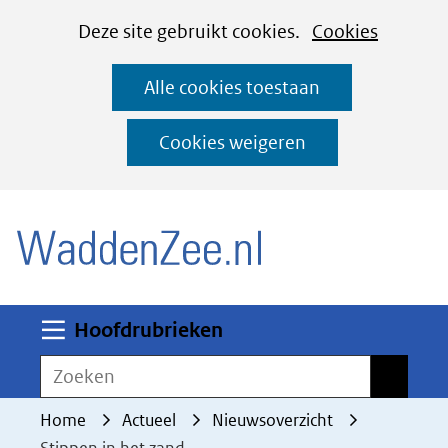
Cookies
Ga
Hier
Deze site gebruikt cookies.
Cookies
instellen
naar
kan
Alle cookies toestaan
de
het
inhoud
gebruik
Cookies weigeren
van
(naar homepage)
cookies
op
deze
website
worden
Uitklappen
Hoofdrubrieken
toegestaan
Zoeken
Zoeken
of
geweigerd.
Home
Actueel
Nieuwsoverzicht