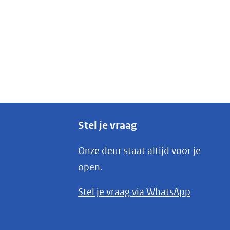
Stel je vraag
Onze deur staat altijd voor je
open.
(opent
Stel je vraag via WhatsApp
in
nieuw