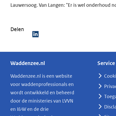
Lauwersoog. Van Langen: "Er is wel onderhoud no
Delen
D
e
l
Waddenzee.nl
Service
e
n
Waddenzee.nl is een website
Cook
o
voor waddenprofessionals en
Priva
p
wordt ontwikkeld en beheerd
Toega
L
door de ministeries van LVVN
i
Discl
en I&W en de drie
n