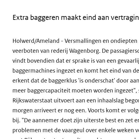
geweigerd.
Extra baggeren maakt eind aan vertragi
Holwerd/Ameland - Versmallingen en ondiepten 
veerboten van rederij Wagenborg. De passagiersd
vindt bovendien dat er sprake is van een gevaarli
baggermachines ingezet en komt het eind van de
erkent dat de baggerklus 'is onderschat' door aa
meer baggercapaciteit moeten worden ingezet", st
Rijkswaterstaat uitvoert aan een inhaalslag beg
morgen arriveert er nog een. Voorts komt er vo
bij. "De aannemer doet zijn uiterste best en zet e
problemen met de vaargeul over enkele weken vo