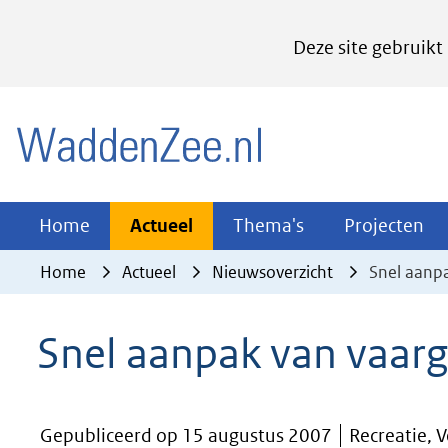
Cookies
Deze site gebruikt
instellen
Hier
(naar homepage)
kan
het
gebruik
van
Actueel
Thema's
Pr
Home
Actueel
Thema's
Projecten
Uitklappen
Uitklappen
Ui
cookies
Home
Actueel
Nieuwsoverzicht
Snel aanp
op
deze
Snel aanpak van vaar
website
worden
toegestaan
Gepubliceerd op 15 augustus 2007
Recreatie, 
of