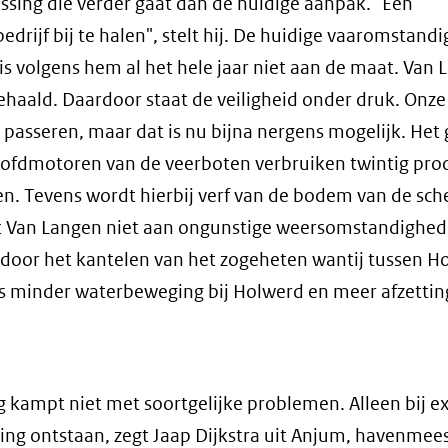
ssing die verder gaat dan de huidige aanpak. "Een
edrijf bij te halen", stelt hij. De huidige vaaromstan
s volgens hem al het hele jaar niet aan de maat. Van 
aald. Daardoor staat de veiligheid onder druk. Onz
asseren, maar dat is nu bijna nergens mogelijk. Het
hoofdmotoren van de veerboten verbruiken twintig pro
n. Tevens wordt hierbij verf van de bodem van de sc
jt Van Langen niet aan ongunstige weersomstandighed
 door het kantelen van het zogeheten wantij tussen H
s minder waterbeweging bij Holwerd en meer afzettin
kampt niet met soortgelijke problemen. Alleen bij e
ging ontstaan, zegt Jaap Dijkstra uit Anjum, havenmees