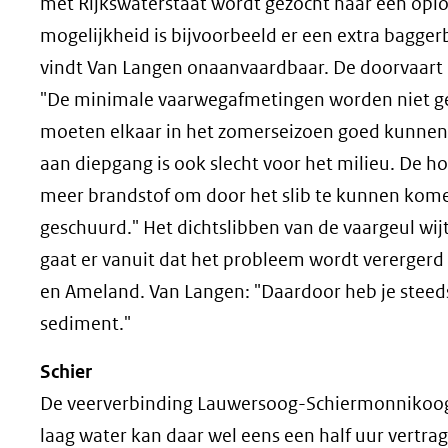
met Rijkswaterstaat wordt gezocht naar een oplo
mogelijkheid is bijvoorbeeld er een extra baggerb
vindt Van Langen onaanvaardbaar. De doorvaart i
"De minimale vaarwegafmetingen worden niet geh
moeten elkaar in het zomerseizoen goed kunnen p
aan diepgang is ook slecht voor het milieu. De 
meer brandstof om door het slib te kunnen kome
geschuurd." Het dichtslibben van de vaargeul wi
gaat er vanuit dat het probleem wordt verergerd
en Ameland. Van Langen: "Daardoor heb je steed
sediment."
Schier
De veerverbinding Lauwersoog-Schiermonnikoog 
laag water kan daar wel eens een half uur vertra