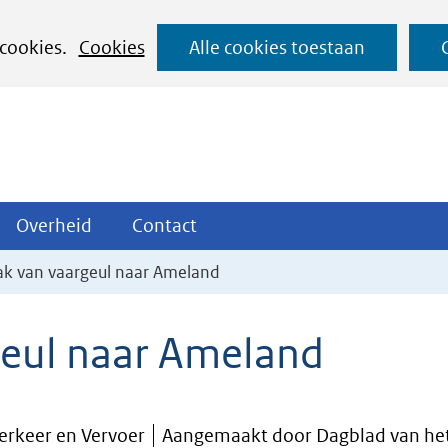
Ga
 cookies.
Cookies
Alle cookies toestaan
naar
de
inhoud
ojecten
Overheid
Contact
Overheid
Contact
tklappen
Uitklappen
Uitklappen
ak van vaargeul naar Ameland
geul naar Ameland
Verkeer en Vervoer
Aangemaakt door Dagblad van he