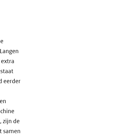
de
n Langen
 extra
staat
d eerder
 en
achine
 zijn de
at samen