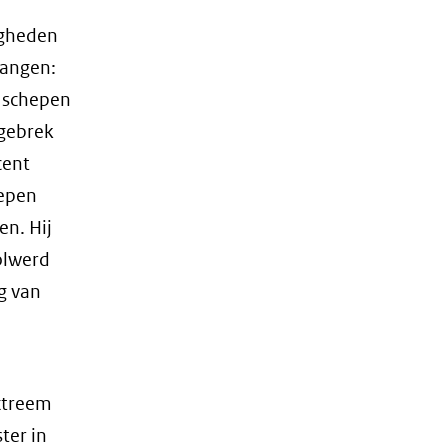
digheden
Langen:
e schepen
 gebrek
cent
hepen
en. Hij
olwerd
g van
xtreem
ter in