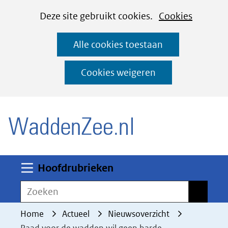
Cookies
Ga
Hier
Deze site gebruikt cookies.
Cookies
instellen
naar
kan
Alle cookies toestaan
de
het
inhoud
gebruik
Cookies weigeren
van
(naar homepage)
cookies
op
deze
website
worden
Uitklappen
Hoofdrubrieken
toegestaan
Zoeken
Zoeken
of
geweigerd.
Home
Actueel
Nieuwsoverzicht