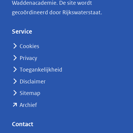
Waddenacademie. De site wordt
k
gecoördineerd door Rijkswaterstaat.
e
d
Service
I
n
Cookies
(opent
Privacy
in
nieuw
Toegankelijkheid
venster)
Disclaimer
(verwijst
Sitemap
naar
(opent
een
Archief
andere
in
website)
nieuw
Contact