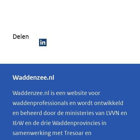
venster)
(verwijst
naar
Delen
een
andere
D
website)
e
l
Waddenzee.nl
e
n
Waddenzee.nl is een website voor
o
waddenprofessionals en wordt ontwikkeld
p
en beheerd door de ministeries van LVVN en
L
I&W en de drie Waddenprovincies in
i
samenwerking met Tresoar en
n