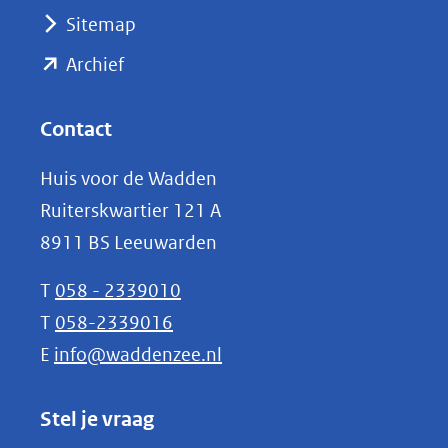
(verwijst
Sitemap
naar
(opent
een
Archief
andere
in
website)
nieuw
Contact
venster)
Huis voor de Wadden
(verwijst
Ruiterskwartier 121 A
naar
8911 BS Leeuwarden
een
andere
T
058 - 2339010
website)
T
058-2339016
E
info@waddenzee.nl
Stel je vraag