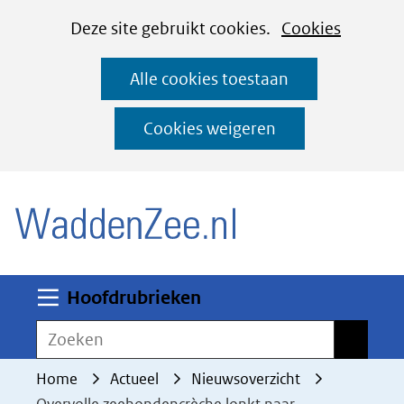
Cookies
Ga
Hier
Deze site gebruikt cookies.
Cookies
instellen
naar
kan
Alle cookies toestaan
de
het
inhoud
gebruik
Cookies weigeren
van
(naar homepage)
cookies
op
deze
website
worden
Uitklappen
Hoofdrubrieken
toegestaan
Zoeken
Zoeken
of
geweigerd.
Home
Actueel
Nieuwsoverzicht