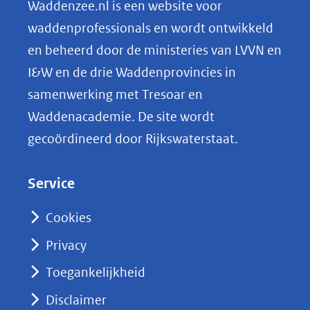
n
Waddenzee.nl is een website voor
o
waddenprofessionals en wordt ontwikkeld
p
en beheerd door de ministeries van LVVN en
L
I&W en de drie Waddenprovincies in
i
samenwerking met Tresoar en
n
Waddenacademie. De site wordt
k
gecoördineerd door Rijkswaterstaat.
e
d
Service
I
n
Cookies
(opent
Privacy
in
nieuw
Toegankelijkheid
venster)
Disclaimer