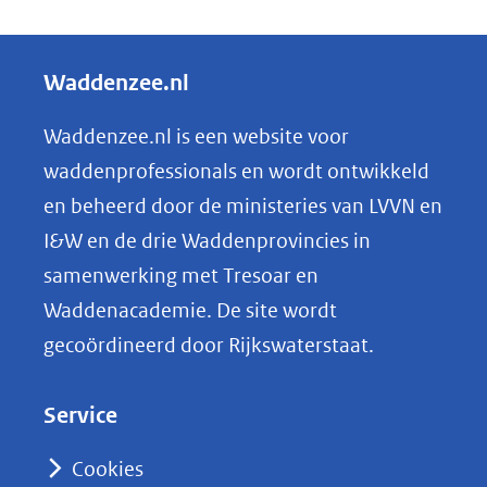
e
l
Waddenzee.nl
e
n
Waddenzee.nl is een website voor
o
waddenprofessionals en wordt ontwikkeld
p
en beheerd door de ministeries van LVVN en
L
I&W en de drie Waddenprovincies in
i
samenwerking met Tresoar en
n
Waddenacademie. De site wordt
k
gecoördineerd door Rijkswaterstaat.
e
d
Service
I
n
Cookies