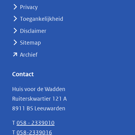
(opent
Privacy
in
nieuw
Toegankelijkheid
venster)
Disclaimer
(verwijst
Sitemap
naar
(opent
een
Archief
andere
in
website)
nieuw
Contact
venster)
Huis voor de Wadden
(verwijst
Ruiterskwartier 121 A
naar
8911 BS Leeuwarden
een
andere
T
058 - 2339010
website)
T
058-2339016