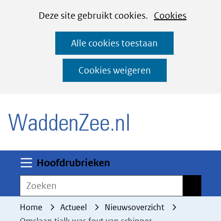
Cookies
Ga
Hier
Deze site gebruikt cookies.
Cookies
instellen
naar
kan
Alle cookies toestaan
de
het
inhoud
gebruik
Cookies weigeren
van
(naar homepage)
cookies
op
deze
website
worden
Uitklappen
Hoofdrubrieken
toegestaan
Zoeken
Zoeken
of
geweigerd.
Home
Actueel
Nieuwsoverzicht