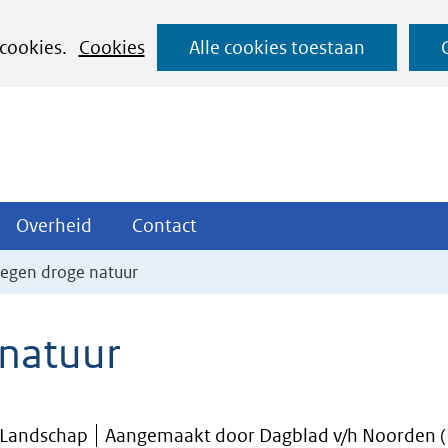
Ga
 cookies.
Cookies
Alle cookies toestaan
naar
de
inhoud
ojecten
Overheid
Contact
Overheid
Contact
tklappen
Uitklappen
Uitklappen
tegen droge natuur
 natuur
 Landschap
Aangemaakt door Dagblad v/h Noorden (E