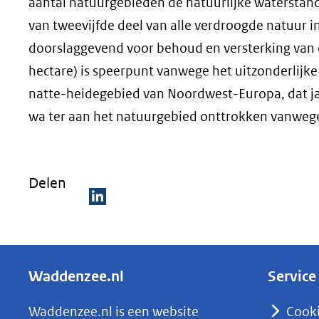
aantal natuurgebieden de natuurlijke waterstan
van tweevijfde deel van alle verdroogde natuur in
doorslaggevend voor behoud en versterking van
hectare) is speerpunt vanwege het uitzonderlijke
natte-heidegebied van Noordwest-Europa, dat jaar
wa ter aan het natuurgebied onttrokken vanwe
Delen
D
e
l
Waddenzee.nl
Service
e
n
Waddenzee.nl is een website
Cook