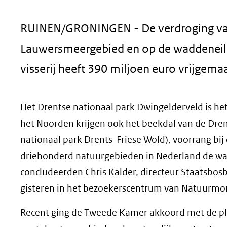
geweigerd.
RUINEN/GRONINGEN - De verdroging van
Lauwersmeergebied en op de waddeneila
visserij heeft 390 miljoen euro vrijgem
Het Drentse nationaal park Dwingelderveld is he
het Noorden krijgen ook het beekdal van de Dre
nationaal park Drents-Friese Wold), voorrang bij
driehonderd natuurgebieden in Nederland de wate
concludeerden Chris Kalder, directeur Staatsbo
gisteren in het bezoekerscentrum van Natuurm
Recent ging de Tweede Kamer akkoord met de pla