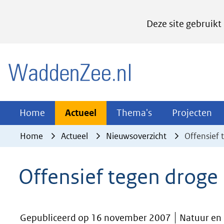
Cookies
Deze site gebruikt
instellen
Hier
(naar homepage)
kan
het
gebruik
van
Actueel
Thema's
Pr
Home
Actueel
Thema's
Projecten
Uitklappen
Uitklappen
Ui
cookies
Home
Actueel
Nieuwsoverzicht
Offensief 
op
deze
Offensief tegen droge
website
worden
toegestaan
Gepubliceerd op 16 november 2007
Natuur en
of