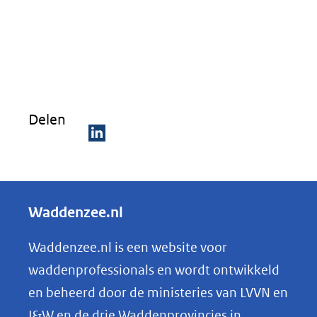
Delen
D
e
l
Waddenzee.nl
e
n
Waddenzee.nl is een website voor
o
waddenprofessionals en wordt ontwikkeld
p
en beheerd door de ministeries van LVVN en
L
I&W en de drie Waddenprovincies in