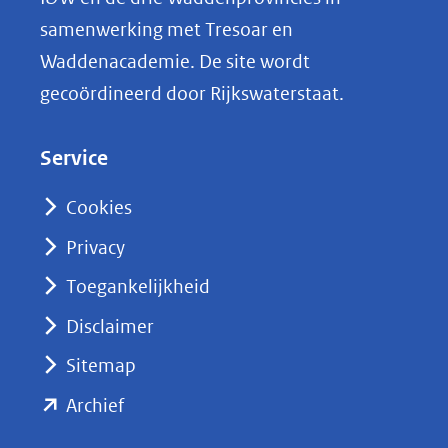
i
samenwerking met Tresoar en
n
Waddenacademie. De site wordt
k
gecoördineerd door Rijkswaterstaat.
e
d
Service
I
n
Cookies
(opent
Privacy
in
nieuw
Toegankelijkheid
venster)
Disclaimer
(verwijst
Sitemap
naar
(opent
een
Archief
andere
in