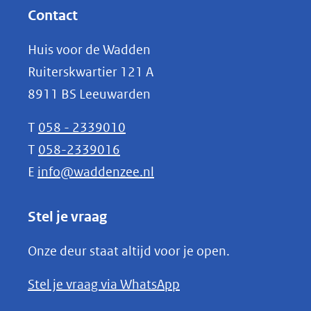
website)
nieuw
Contact
venster)
Huis voor de Wadden
(verwijst
Ruiterskwartier 121 A
naar
8911 BS Leeuwarden
een
andere
T
058 - 2339010
website)
T
058-2339016
E
info@waddenzee.nl
Stel je vraag
Onze deur staat altijd voor je open.
(opent
Stel je vraag via WhatsApp
in