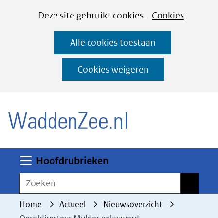
Cookies
Ga
Hier
Deze site gebruikt cookies.
Cookies
instellen
naar
kan
Alle cookies toestaan
de
het
inhoud
gebruik
Cookies weigeren
van
(naar homepage)
cookies
op
deze
website
worden
Uitklappen
Hoofdrubrieken
toegestaan
Zoeken
Zoeken
of
geweigerd.
Home
Actueel
Nieuwsoverzicht