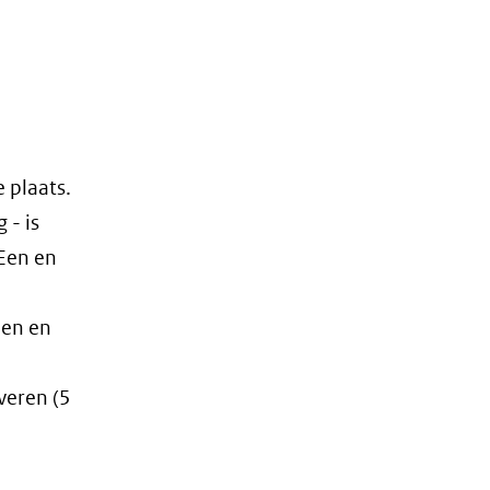
 plaats.
 - is
 Een en
den en
veren (5