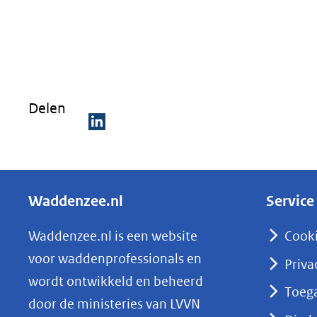
Delen
D
e
l
Waddenzee.nl
Service
e
n
Waddenzee.nl is een website
Cook
o
voor waddenprofessionals en
Priva
p
wordt ontwikkeld en beheerd
Toega
L
door de ministeries van LVVN
i