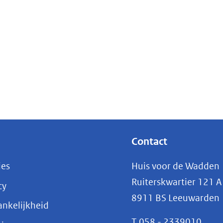
Contact
ies
Huis voor de Wadden
Ruiterskwartier 121 A
cy
8911 BS Leeuwarden
nkelijkheid
T
058 - 2339010