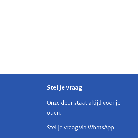
Stel je vraag
Onze deur staat altijd voor je
open.
(opent
Stel je vraag via WhatsApp
in