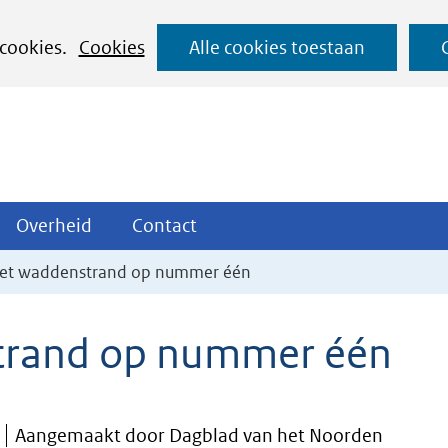
Ga
 cookies.
Cookies
Alle cookies toestaan
naar
de
inhoud
ojecten
Overheid
Contact
Overheid
Contact
tklappen
Uitklappen
Uitklappen
et waddenstrand op nummer één
trand op nummer één
Aangemaakt door Dagblad van het Noorden