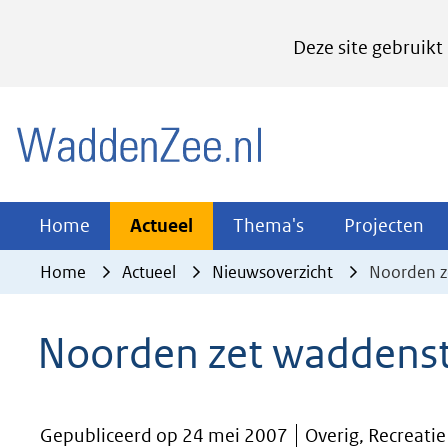
Cookies
Deze site gebruikt
instellen
Hier
(naar homepage)
kan
het
gebruik
van
Actueel
Thema's
Pr
Home
Actueel
Thema's
Projecten
Uitklappen
Uitklappen
Ui
cookies
Home
Actueel
Nieuwsoverzicht
Noorden z
op
deze
Noorden zet waddens
website
worden
toegestaan
Gepubliceerd op 24 mei 2007
Overig, Recreatie
of