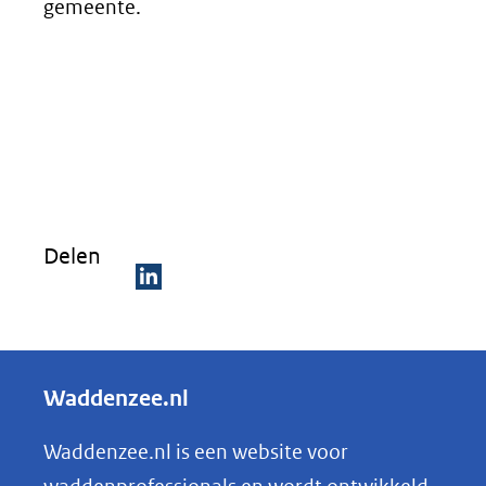
gemeente.
Delen
D
e
l
Waddenzee.nl
e
n
Waddenzee.nl is een website voor
o