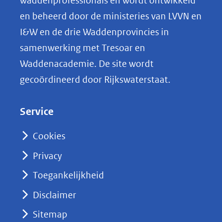
waddenprofessionals en wordt ontwikkeld
p
en beheerd door de ministeries van LVVN en
L
I&W en de drie Waddenprovincies in
i
samenwerking met Tresoar en
n
Waddenacademie. De site wordt
k
gecoördineerd door Rijkswaterstaat.
e
d
Service
I
n
Cookies
(opent
Privacy
in
nieuw
Toegankelijkheid
venster)
Disclaimer
(verwijst
Sitemap
naar