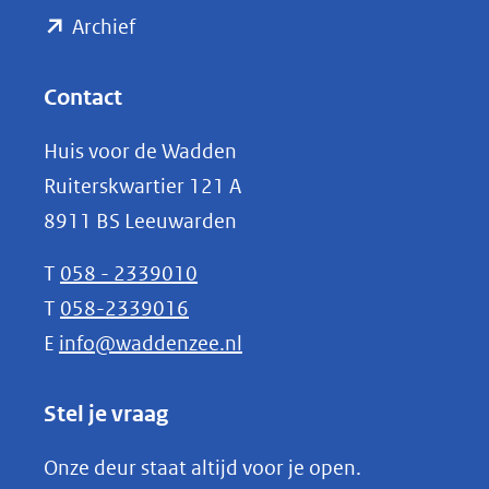
(opent
een
Archief
andere
in
website)
nieuw
Contact
venster)
Huis voor de Wadden
(verwijst
Ruiterskwartier 121 A
naar
8911 BS Leeuwarden
een
andere
T
058 - 2339010
website)
T
058-2339016
E
info@waddenzee.nl
Stel je vraag
Onze deur staat altijd voor je open.