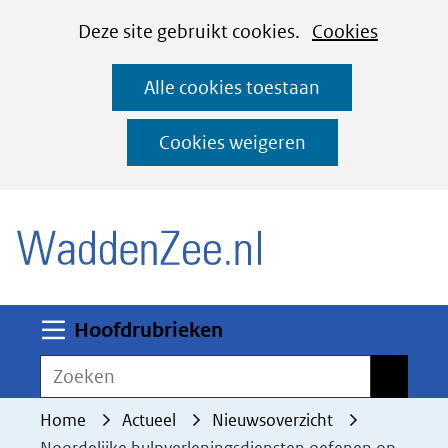
Cookies
Ga
Hier
Deze site gebruikt cookies.
Cookies
instellen
naar
kan
Alle cookies toestaan
de
het
inhoud
gebruik
Cookies weigeren
van
(naar homepage)
cookies
op
deze
website
worden
Uitklappen
Hoofdrubrieken
toegestaan
Zoeken
Zoeken
of
geweigerd.
Home
Actueel
Nieuwsoverzicht