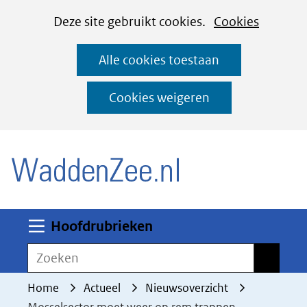
Cookies
Ga
Hier
Deze site gebruikt cookies.
Cookies
instellen
naar
kan
Alle cookies toestaan
de
het
inhoud
gebruik
Cookies weigeren
van
(naar homepage)
cookies
op
deze
website
worden
Uitklappen
Hoofdrubrieken
toegestaan
Zoeken
Zoeken
of
geweigerd.
Home
Actueel
Nieuwsoverzicht