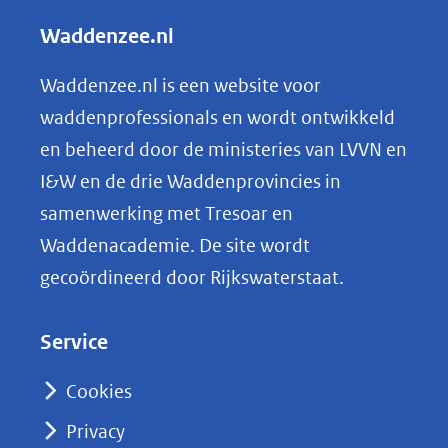
l
Waddenzee.nl
e
n
Waddenzee.nl is een website voor
o
waddenprofessionals en wordt ontwikkeld
p
en beheerd door de ministeries van LVVN en
L
I&W en de drie Waddenprovincies in
i
samenwerking met Tresoar en
n
Waddenacademie. De site wordt
k
gecoördineerd door Rijkswaterstaat.
e
d
Service
I
n
Cookies
(opent
Privacy
in