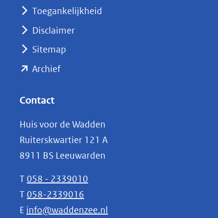
nieuw
Toegankelijkheid
venster)
Disclaimer
(verwijst
Sitemap
naar
(opent
een
Archief
andere
in
website)
nieuw
Contact
venster)
Huis voor de Wadden
(verwijst
Ruiterskwartier 121 A
naar
8911 BS Leeuwarden
een
andere
T
058 - 2339010
website)
T
058-2339016
E
info@waddenzee.nl