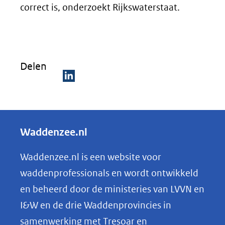
correct is, onderzoekt Rijkswaterstaat.
Delen
D
e
l
Waddenzee.nl
e
n
Waddenzee.nl is een website voor
o
waddenprofessionals en wordt ontwikkeld
p
en beheerd door de ministeries van LVVN en
L
I&W en de drie Waddenprovincies in
i
samenwerking met Tresoar en