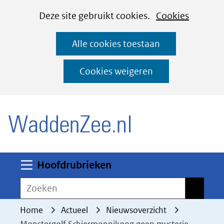
Cookies
Ga
Hier
Deze site gebruikt cookies.
Cookies
instellen
naar
kan
Alle cookies toestaan
de
het
inhoud
gebruik
Cookies weigeren
van
(naar homepage)
cookies
op
deze
website
worden
Uitklappen
Hoofdrubrieken
toegestaan
Zoeken
Zoeken
of
geweigerd.
Home
Actueel
Nieuwsoverzicht