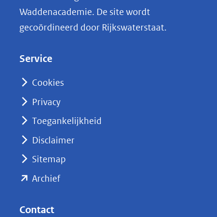
n
Waddenacademie. De site wordt
k
gecoördineerd door Rijkswaterstaat.
e
d
Service
I
n
Cookies
(opent
Privacy
in
nieuw
Toegankelijkheid
venster)
Disclaimer
(verwijst
Sitemap
naar
(opent
een
Archief
andere
in
website)
nieuw
Contact