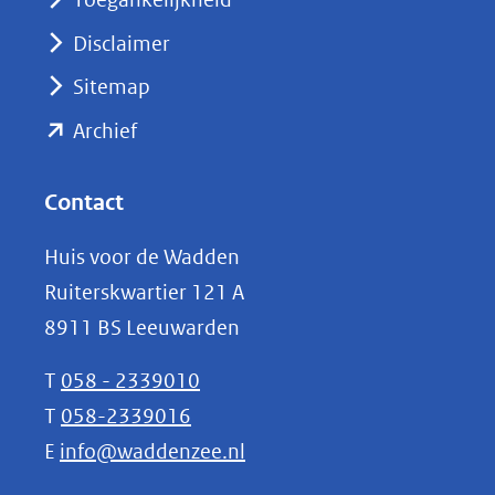
venster)
Disclaimer
(verwijst
Sitemap
naar
(opent
een
Archief
andere
in
website)
nieuw
Contact
venster)
Huis voor de Wadden
(verwijst
Ruiterskwartier 121 A
naar
8911 BS Leeuwarden
een
andere
T
058 - 2339010
website)
T
058-2339016
E
info@waddenzee.nl