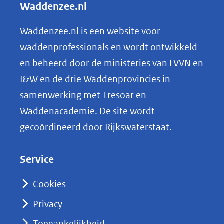
Waddenzee.nl
e
n
Waddenzee.nl is een website voor
o
waddenprofessionals en wordt ontwikkeld
p
en beheerd door de ministeries van LVVN en
L
I&W en de drie Waddenprovincies in
i
samenwerking met Tresoar en
n
Waddenacademie. De site wordt
k
gecoördineerd door Rijkswaterstaat.
e
d
Service
I
n
Cookies
(opent
Privacy
in
nieuw
Toegankelijkheid