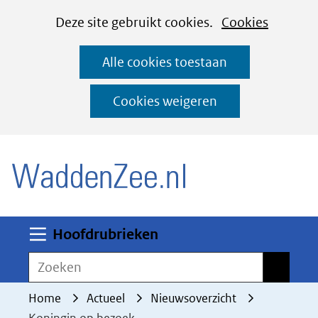
Cookies
Ga
Hier
Deze site gebruikt cookies.
Cookies
instellen
naar
kan
Alle cookies toestaan
de
het
inhoud
gebruik
Cookies weigeren
van
(naar homepage)
cookies
op
deze
website
worden
Uitklappen
Hoofdrubrieken
toegestaan
Zoeken
Zoeken
of
geweigerd.
Home
Actueel
Nieuwsoverzicht