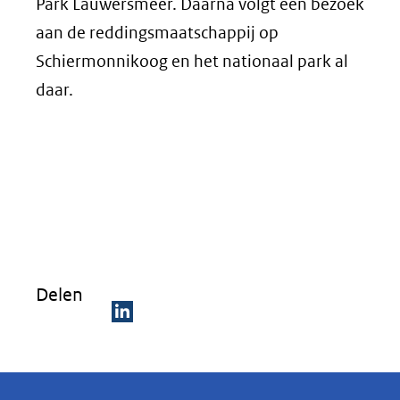
Park Lauwersmeer. Daarna volgt een bezoek
aan de reddingsmaatschappij op
Schiermonnikoog en het nationaal park al
daar.
Delen
D
e
l