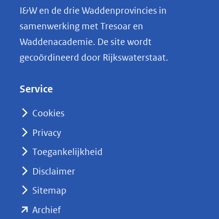
L
I&W en de drie Waddenprovincies in
i
samenwerking met Tresoar en
n
Waddenacademie. De site wordt
k
gecoördineerd door Rijkswaterstaat.
e
d
Service
I
n
Cookies
(opent
Privacy
in
nieuw
Toegankelijkheid
venster)
Disclaimer
(verwijst
Sitemap
naar
(opent
een
Archief