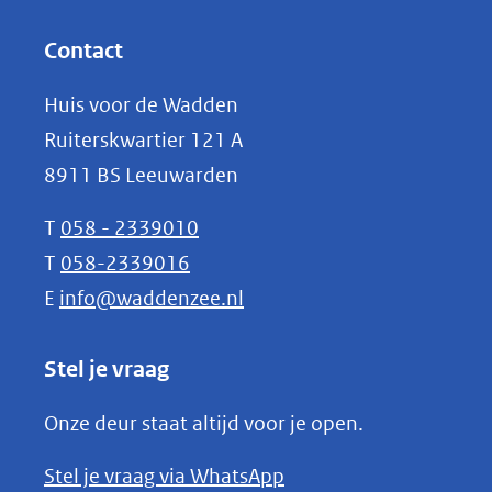
andere
in
website)
nieuw
Contact
venster)
Huis voor de Wadden
(verwijst
Ruiterskwartier 121 A
naar
8911 BS Leeuwarden
een
andere
T
058 - 2339010
website)
T
058-2339016
E
info@waddenzee.nl
Stel je vraag
Onze deur staat altijd voor je open.
(opent
Stel je vraag via WhatsApp