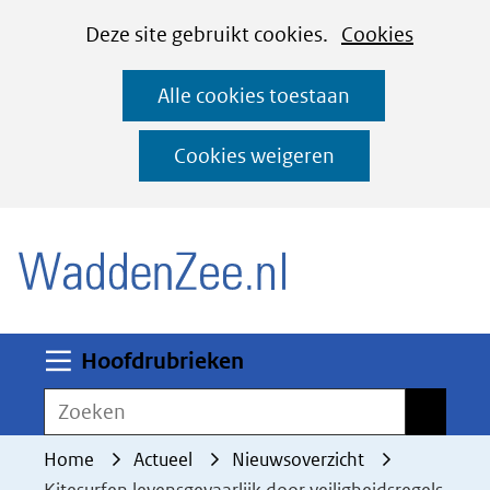
Cookies
Ga
Hier
Deze site gebruikt cookies.
Cookies
instellen
naar
kan
Alle cookies toestaan
de
het
inhoud
gebruik
Cookies weigeren
van
(naar homepage)
cookies
op
deze
website
worden
Uitklappen
Hoofdrubrieken
toegestaan
Zoeken
Zoeken
of
geweigerd.
Home
Actueel
Nieuwsoverzicht