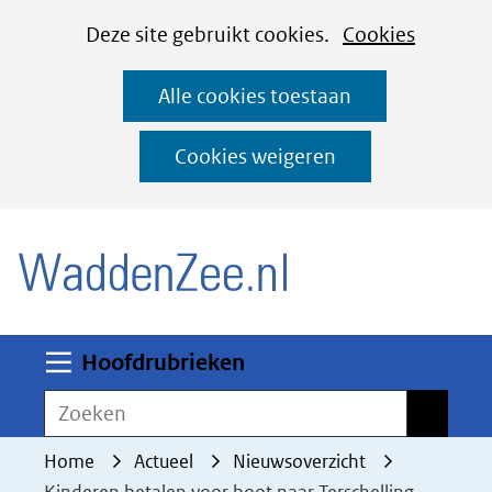
Cookies
Ga
Hier
Deze site gebruikt cookies.
Cookies
instellen
naar
kan
Alle cookies toestaan
de
het
inhoud
gebruik
Cookies weigeren
van
(naar homepage)
cookies
op
deze
website
worden
Uitklappen
Hoofdrubrieken
toegestaan
Zoeken
Zoeken
of
geweigerd.
Home
Actueel
Nieuwsoverzicht