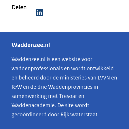
Delen
D
e
l
Waddenzee.nl
e
n
Waddenzee.nl is een website voor
o
waddenprofessionals en wordt ontwikkeld
p
en beheerd door de ministeries van LVVN en
L
I&W en de drie Waddenprovincies in
i
samenwerking met Tresoar en
n
Waddenacademie. De site wordt
k
gecoördineerd door Rijkswaterstaat.
e
d