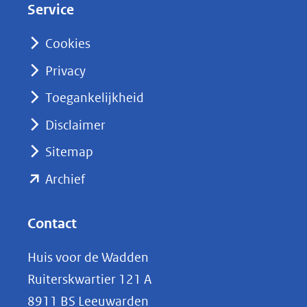
Service
I
n
Cookies
(opent
Privacy
in
nieuw
Toegankelijkheid
venster)
Disclaimer
(verwijst
Sitemap
naar
(opent
een
Archief
andere
in
website)
nieuw
Contact
venster)
Huis voor de Wadden
(verwijst
Ruiterskwartier 121 A
naar
8911 BS Leeuwarden