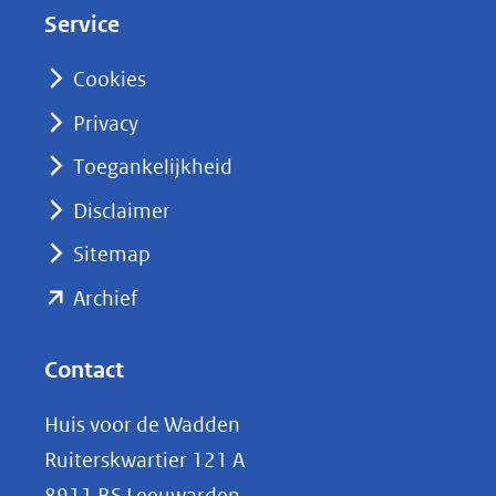
Service
I
n
Cookies
(opent
Privacy
in
nieuw
Toegankelijkheid
venster)
Disclaimer
(verwijst
Sitemap
naar
(opent
een
Archief
andere
in
website)
nieuw
Contact
venster)
Huis voor de Wadden
(verwijst
Ruiterskwartier 121 A
naar
8911 BS Leeuwarden