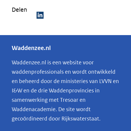
Delen
D
e
l
Waddenzee.nl
e
n
Waddenzee.nl is een website voor
o
waddenprofessionals en wordt ontwikkeld
p
en beheerd door de ministeries van LVVN en
L
I&W en de drie Waddenprovincies in
i
samenwerking met Tresoar en
n
Waddenacademie. De site wordt
k
gecoördineerd door Rijkswaterstaat.
e
d