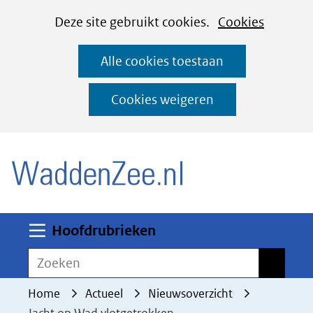
Cookies
Ga
Hier
Deze site gebruikt cookies.
Cookies
instellen
naar
kan
Alle cookies toestaan
de
het
inhoud
gebruik
Cookies weigeren
van
(naar homepage)
cookies
op
deze
website
worden
Uitklappen
Hoofdrubrieken
toegestaan
Zoeken
Zoeken
of
geweigerd.
Home
Actueel
Nieuwsoverzicht