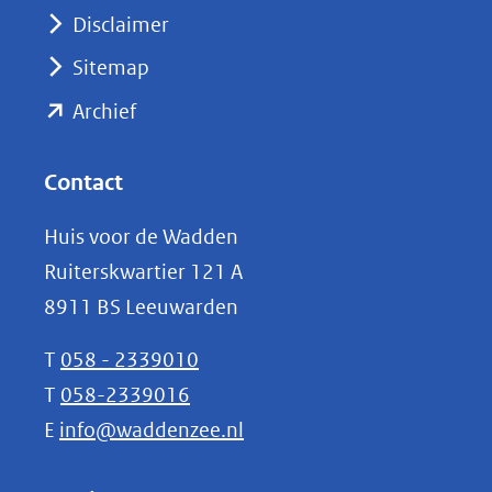
venster)
Disclaimer
(verwijst
Sitemap
naar
(opent
een
Archief
andere
in
website)
nieuw
Contact
venster)
Huis voor de Wadden
(verwijst
Ruiterskwartier 121 A
naar
8911 BS Leeuwarden
een
andere
T
058 - 2339010
website)
T
058-2339016
E
info@waddenzee.nl