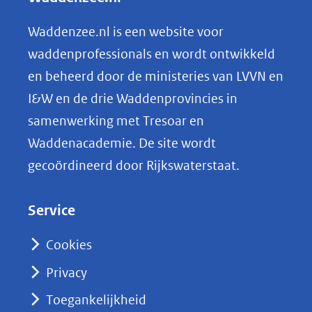
e
n
Waddenzee.nl is een website voor
o
waddenprofessionals en wordt ontwikkeld
p
en beheerd door de ministeries van LVVN en
L
I&W en de drie Waddenprovincies in
i
samenwerking met Tresoar en
n
Waddenacademie. De site wordt
k
gecoördineerd door Rijkswaterstaat.
e
d
Service
I
n
Cookies
(opent
Privacy
in
nieuw
Toegankelijkheid