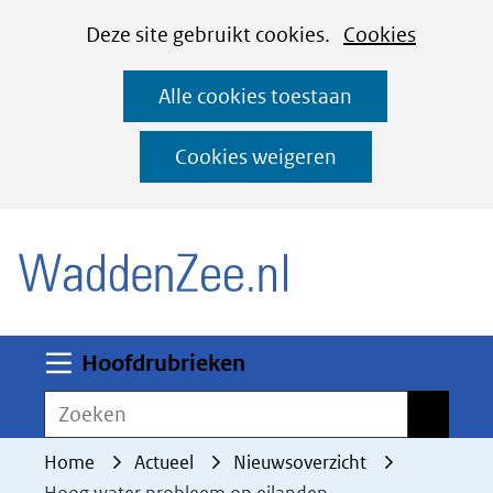
Cookies
Ga
Hier
Deze site gebruikt cookies.
Cookies
instellen
naar
kan
Alle cookies toestaan
de
het
inhoud
gebruik
Cookies weigeren
van
(naar homepage)
cookies
op
deze
website
worden
Uitklappen
Hoofdrubrieken
toegestaan
Zoeken
Zoeken
of
geweigerd.
Home
Actueel
Nieuwsoverzicht