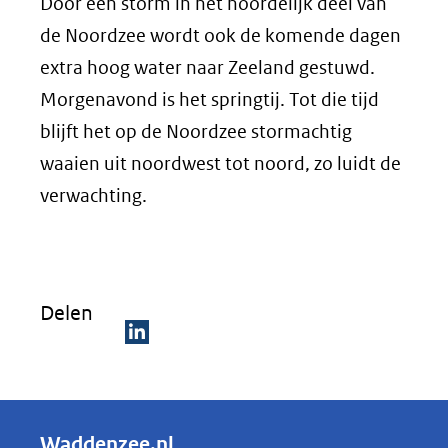
Door een storm in het noordelijk deel van
de Noordzee wordt ook de komende dagen
extra hoog water naar Zeeland gestuwd.
Morgenavond is het springtij. Tot die tijd
blijft het op de Noordzee stormachtig
waaien uit noordwest tot noord, zo luidt de
verwachting.
Delen
D
e
l
Waddenzee.nl