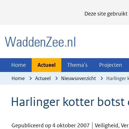
Cookies
Deze site gebruikt
instellen
Hier
(naar homepage)
kan
het
gebruik
van
Actueel
Thema's
Pr
Home
Actueel
Thema's
Projecten
Uitklappen
Uitklappen
Ui
cookies
Home
Actueel
Nieuwsoverzicht
Harlinger 
op
deze
Harlinger kotter botst
website
worden
toegestaan
Gepubliceerd op 4 oktober 2007
Veiligheid, Ve
of