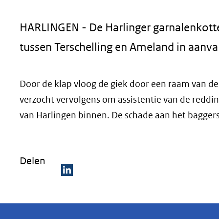
geweigerd.
HARLINGEN - De Harlinger garnalenkotter
tussen Terschelling en Ameland in aanv
Door de klap vloog de giek door een raam van de k
verzocht vervolgens om assistentie van de redd
van Harlingen binnen. De schade aan het baggers
Delen
D
e
l