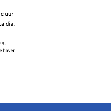
ie uur
aldia.
ing
de haven