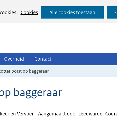
Ga
 cookies.
Cookies
Alle cookies toestaan
naar
de
inhoud
ojecten
Overheid
Contact
Overheid
Contact
tklappen
Uitklappen
Uitklappen
kotter botst op baggeraar
 op baggeraar
rkeer en Vervoer
Aangemaakt door Leeuwarder Cour