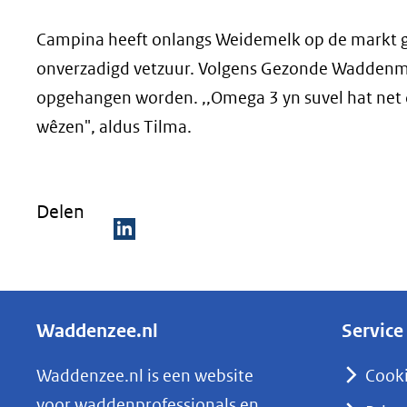
Campina heeft onlangs Weidemelk op de markt 
onverzadigd vetzuur. Volgens Gezonde Waddenm
opgehangen worden. ,,Omega 3 yn suvel hat net de
wêzen", aldus Tilma.
Delen
D
e
l
Waddenzee.nl
Service
e
n
Waddenzee.nl is een website
Cook
o
voor waddenprofessionals en