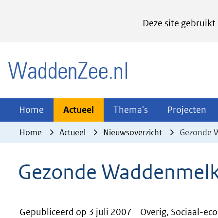
Cookies
Deze site gebruikt
instellen
Hier
(naar homepage)
kan
het
gebruik
van
Actueel
Thema's
Pr
Home
Actueel
Thema's
Projecten
Uitklappen
Uitklappen
Ui
cookies
Home
Actueel
Nieuwsoverzicht
Gezonde W
op
deze
Gezonde Waddenmelk 
website
worden
toegestaan
Gepubliceerd op 3 juli 2007
Overig, Sociaal-ec
of