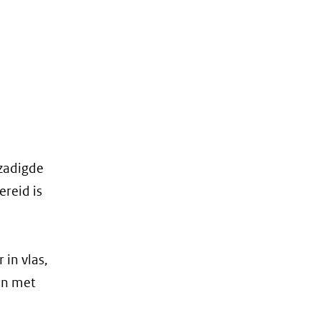
zadigde
reid is
 in vlas,
en met