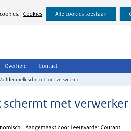
Ga
 cookies.
Cookies
Alle cookies toestaan
naar
de
inhoud
ojecten
Overheid
Contact
Overheid
Contact
tklappen
Uitklappen
Uitklappen
addenmelk schermt met verwerker
schermt met verwerker
onomisch
Aangemaakt door Leeuwarder Courant