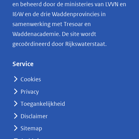
p
en beheerd door de ministeries van LVVN en
L
I&W en de drie Waddenprovincies in
i
samenwerking met Tresoar en
n
Waddenacademie. De site wordt
k
gecoördineerd door Rijkswaterstaat.
e
d
Service
I
n
Cookies
(opent
Privacy
in
nieuw
Toegankelijkheid
venster)
Disclaimer
(verwijst
Sitemap
naar