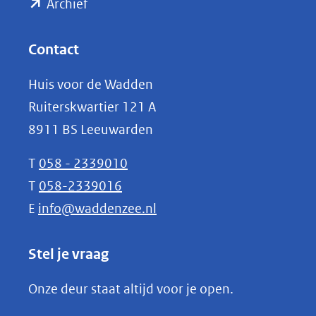
(opent
een
Archief
andere
in
website)
nieuw
Contact
venster)
Huis voor de Wadden
(verwijst
Ruiterskwartier 121 A
naar
8911 BS Leeuwarden
een
andere
T
058 - 2339010
website)
T
058-2339016
E
info@waddenzee.nl
Stel je vraag
Onze deur staat altijd voor je open.