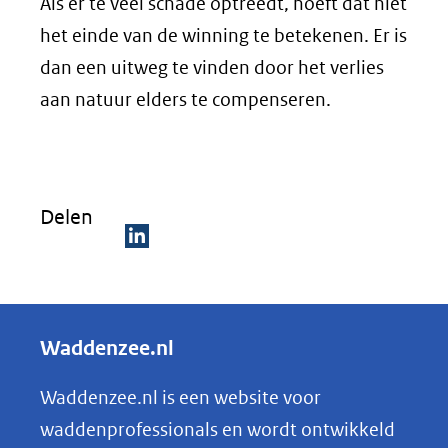
Als er te veel schade optreedt, hoeft dat niet
het einde van de winning te betekenen. Er is
dan een uitweg te vinden door het verlies
aan natuur elders te compenseren.
Delen
D
e
l
Waddenzee.nl
e
n
Waddenzee.nl is een website voor
o
waddenprofessionals en wordt ontwikkeld