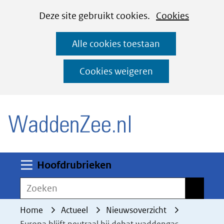
Cookies
Ga
Hier
Deze site gebruikt cookies.
Cookies
instellen
naar
kan
Alle cookies toestaan
de
het
inhoud
gebruik
Cookies weigeren
van
(naar homepage)
cookies
op
deze
website
worden
Uitklappen
Hoofdrubrieken
toegestaan
Zoeken
Zoeken
of
geweigerd.
Home
Actueel
Nieuwsoverzicht