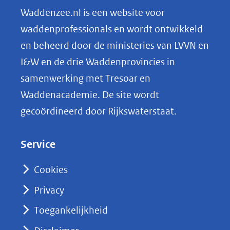
n
Waddenzee.nl is een website voor
o
waddenprofessionals en wordt ontwikkeld
p
en beheerd door de ministeries van LVVN en
L
I&W en de drie Waddenprovincies in
i
samenwerking met Tresoar en
n
Waddenacademie. De site wordt
k
gecoördineerd door Rijkswaterstaat.
e
d
Service
I
n
Cookies
(opent
Privacy
in
nieuw
Toegankelijkheid
venster)