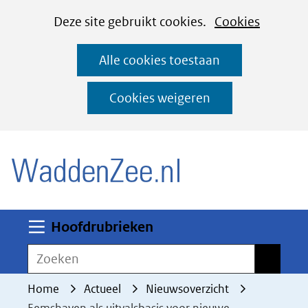
Cookies
Ga
Hier
Deze site gebruikt cookies.
Cookies
instellen
naar
kan
Alle cookies toestaan
de
het
inhoud
gebruik
Cookies weigeren
van
(naar homepage)
cookies
op
deze
website
worden
Uitklappen
Hoofdrubrieken
toegestaan
Zoeken
Zoeken
of
geweigerd.
Home
Actueel
Nieuwsoverzicht