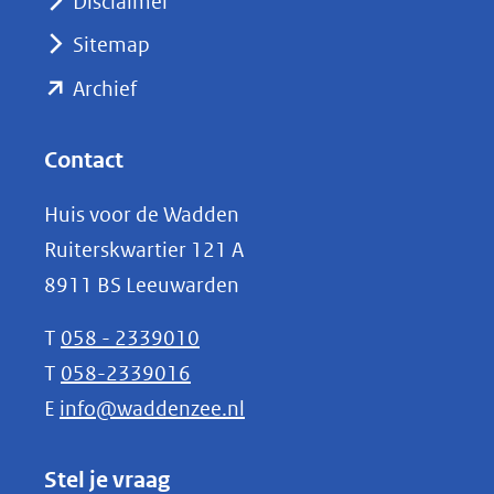
Disclaimer
(verwijst
Sitemap
naar
(opent
een
Archief
andere
in
website)
nieuw
Contact
venster)
Huis voor de Wadden
(verwijst
Ruiterskwartier 121 A
naar
8911 BS Leeuwarden
een
andere
T
058 - 2339010
website)
T
058-2339016
E
info@waddenzee.nl
Stel je vraag