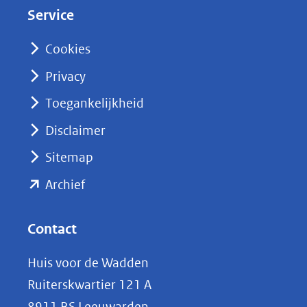
Service
I
n
Cookies
(opent
Privacy
in
nieuw
Toegankelijkheid
venster)
Disclaimer
(verwijst
Sitemap
naar
(opent
een
Archief
andere
in
website)
nieuw
Contact
venster)
Huis voor de Wadden
(verwijst
Ruiterskwartier 121 A
naar
8911 BS Leeuwarden