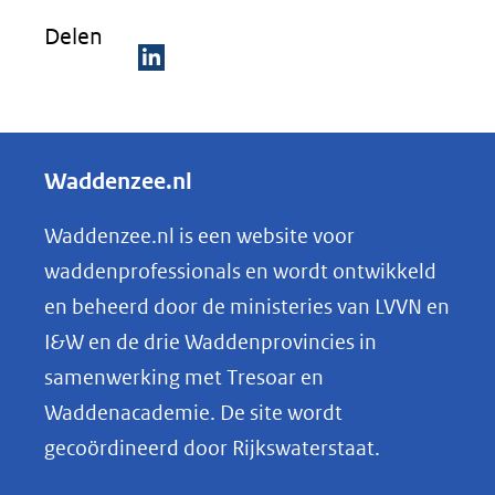
Delen
D
e
l
Waddenzee.nl
e
n
Waddenzee.nl is een website voor
o
waddenprofessionals en wordt ontwikkeld
p
en beheerd door de ministeries van LVVN en
L
I&W en de drie Waddenprovincies in
i
samenwerking met Tresoar en
n
Waddenacademie. De site wordt
k
gecoördineerd door Rijkswaterstaat.
e
d