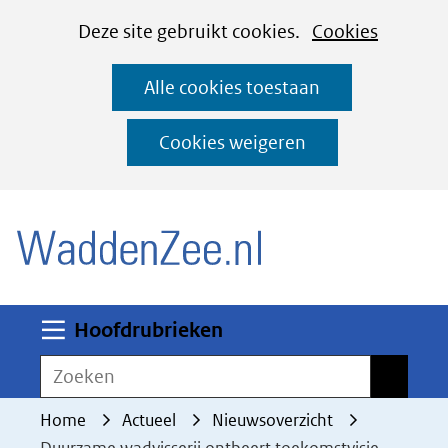
Cookies
Ga
Hier
Deze site gebruikt cookies.
Cookies
instellen
naar
kan
Alle cookies toestaan
de
het
inhoud
gebruik
Cookies weigeren
van
(naar homepage)
cookies
op
deze
website
worden
Uitklappen
Hoofdrubrieken
toegestaan
Zoeken
Zoeken
of
geweigerd.
Home
Actueel
Nieuwsoverzicht