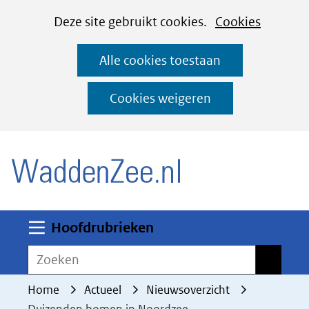
Cookies
Ga
Hier
Deze site gebruikt cookies.
Cookies
instellen
naar
kan
Alle cookies toestaan
de
het
inhoud
gebruik
Cookies weigeren
van
(naar homepage)
cookies
op
deze
website
worden
Uitklappen
Hoofdrubrieken
toegestaan
Zoeken
Zoeken
of
geweigerd.
Home
Actueel
Nieuwsoverzicht