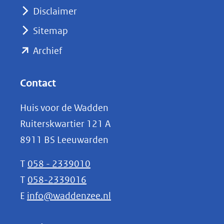
venster)
Disclaimer
(verwijst
Sitemap
naar
(opent
een
Archief
andere
in
website)
nieuw
Contact
venster)
Huis voor de Wadden
(verwijst
Ruiterskwartier 121 A
naar
8911 BS Leeuwarden
een
andere
T
058 - 2339010
website)
T
058-2339016
E
info@waddenzee.nl