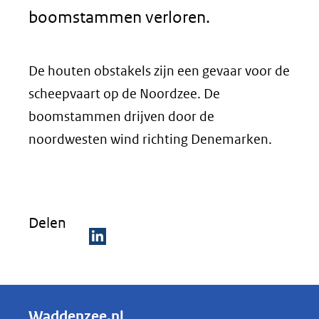
boomstammen verloren.
De houten obstakels zijn een gevaar voor de
scheepvaart op de Noordzee. De
boomstammen drijven door de
noordwesten wind richting Denemarken.
Delen
D
e
l
Waddenzee.nl