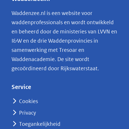
e
n
Waddenzee.nl is een website voor
o
waddenprofessionals en wordt ontwikkeld
p
en beheerd door de ministeries van LVVN en
L
I&W en de drie Waddenprovincies in
i
samenwerking met Tresoar en
n
Waddenacademie. De site wordt
k
gecoördineerd door Rijkswaterstaat.
e
d
Service
I
n
Cookies
(opent
Privacy
in
nieuw
Toegankelijkheid