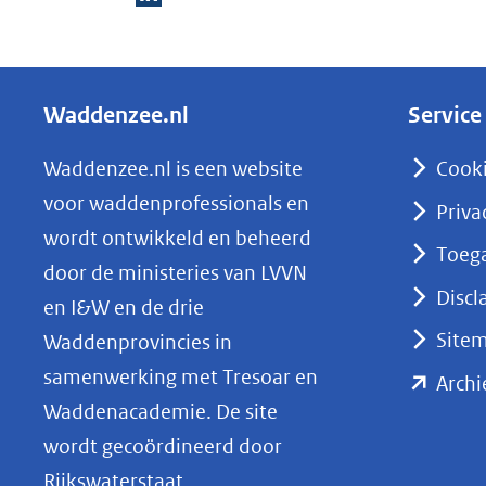
D
e
l
Waddenzee.nl
Service
e
n
Waddenzee.nl is een website
Cook
o
voor waddenprofessionals en
Priva
p
wordt ontwikkeld en beheerd
Toega
L
door de ministeries van LVVN
i
Discl
en I&W en de drie
n
Site
Waddenprovincies in
k
samenwerking met Tresoar en
Archi
e
Waddenacademie. De site
d
wordt gecoördineerd door
I
Rijkswaterstaat.