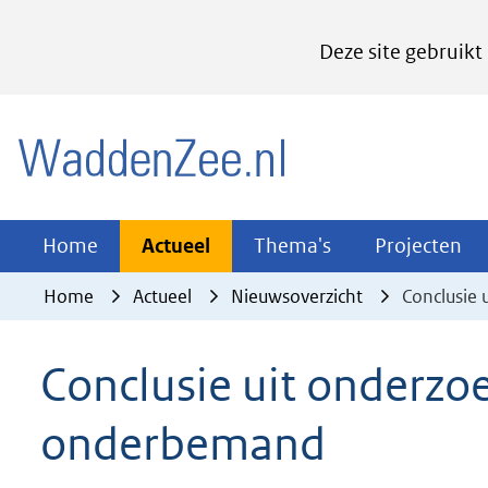
Cookies
Deze site gebruikt
instellen
Hier
(naar homepage)
kan
het
gebruik
van
Actueel
Thema's
Pr
Home
Actueel
Thema's
Projecten
Uitklappen
Uitklappen
Ui
cookies
Home
Actueel
Nieuwsoverzicht
Conclusie
op
deze
Conclusie uit onderz
website
worden
onderbemand
toegestaan
of