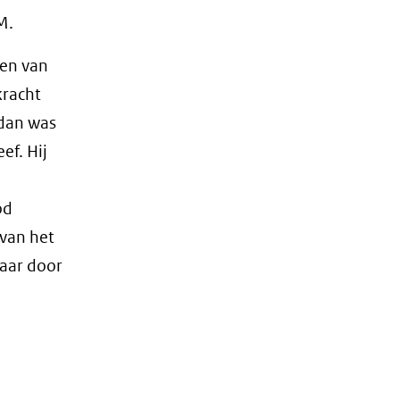
M.
en van
kracht
 dan was
ef. Hij
od
 van het
baar door