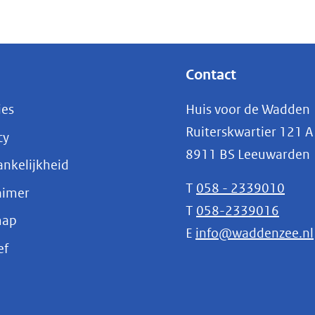
Contact
ies
Huis voor de Wadden
Ruiterskwartier 121 A
cy
8911 BS Leeuwarden
nkelijkheid
T
058 - 2339010
aimer
T
058-2339016
map
E
info@waddenzee.nl
(opent
ef
in
nieuw