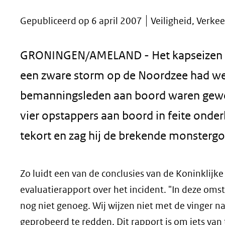
geweigerd.
Gepubliceerd op 6 april 2007
Veiligheid, Verke
GRONINGEN/AMELAND - Het kapseizen va
een zware storm op de Noordzee had we
bemanningsleden aan boord waren gewe
vier opstappers aan boord in feite ond
tekort en zag hij de brekende monstergol
Zo luidt een van de conclusies van de Koninklij
evaluatierapport over het incident. "In deze om
nog niet genoeg. Wij wijzen niet met de vinger 
geprobeerd te redden. Dit rapport is om iets van