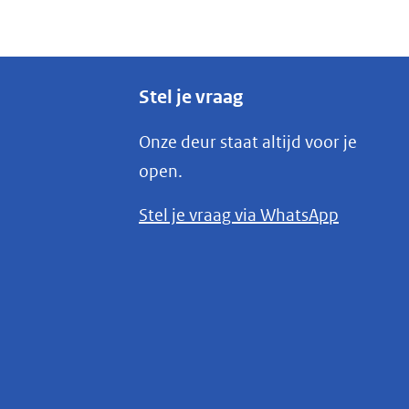
Stel je vraag
Onze deur staat altijd voor je
open.
(opent
Stel je vraag via WhatsApp
in
nieuw
venster)
(verwijst
naar
een