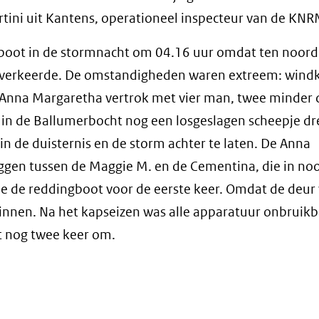
artini uit Kantens, operationeel inspecteur van de KNR
boot in de stormnacht om 04.16 uur omdat ten noord
 verkeerde. De omstandigheden waren extreem: wind
e Anna Margaretha vertrok met vier man, twee minder
in de Ballumerbocht nog een losgeslagen scheepje dre
 de duisternis en de storm achter te laten. De Anna
ggen tussen de Maggie M. en de Cementina, die in no
de de reddingboot voor de eerste keer. Omdat de deur
innen. Na het kapseizen was alle apparatuur onbruik
t nog twee keer om.