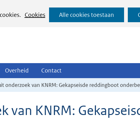
Ga
 cookies.
Cookies
Alle cookies toestaan
naar
de
inhoud
ojecten
Overheid
Contact
Overheid
Contact
tklappen
Uitklappen
Uitklappen
 uit onderzoek van KNRM: Gekapseisde reddingboot onder
oek van KNRM: Gekapseis