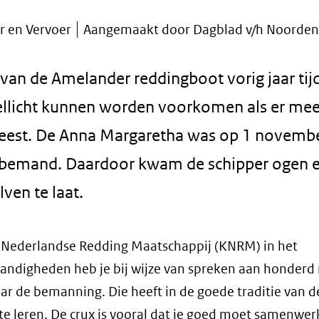
er en Vervoer
Aangemaakt door Dagblad v/h Noorden
n de Amelander reddingboot vorig jaar tij
llicht kunnen worden voorkomen als er mee
est. De Anna Margaretha was op 1 novemb
erbemand. Daardoor kwam de schipper ogen 
ven te laat.
ke Nederlandse Redding Maatschappij (KNRM) in het
standigheden heb je bij wijze van spreken aan honder
naar de bemanning. Die heeft in de goede traditie van
 te leren. De crux is vooral dat je goed moet samenwe