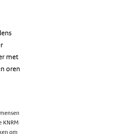
dens
r
er met
en oren
d mensen
 de KNRM
rken om