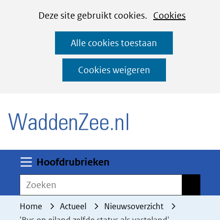
Cookies
Ga
Hier
Deze site gebruikt cookies.
Cookies
instellen
naar
kan
Alle cookies toestaan
de
het
inhoud
gebruik
Cookies weigeren
van
(naar homepage)
cookies
op
deze
website
worden
Uitklappen
Hoofdrubrieken
toegestaan
Zoeken
Zoeken
of
geweigerd.
Home
Actueel
Nieuwsoverzicht