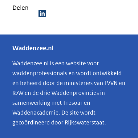
Delen
D
e
l
Waddenzee.nl
e
n
Waddenzee.nl is een website voor
o
waddenprofessionals en wordt ontwikkeld
p
en beheerd door de ministeries van LVVN en
L
I&W en de drie Waddenprovincies in
i
samenwerking met Tresoar en
n
Waddenacademie. De site wordt
k
gecoördineerd door Rijkswaterstaat.
e
d