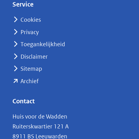
Service
I
n
Cookies
(opent
Privacy
in
nieuw
Toegankelijkheid
venster)
Disclaimer
(verwijst
Sitemap
naar
(opent
een
Archief
andere
in
website)
nieuw
Contact
venster)
Huis voor de Wadden
(verwijst
Ruiterskwartier 121 A
naar
8911 BS Leeuwarden