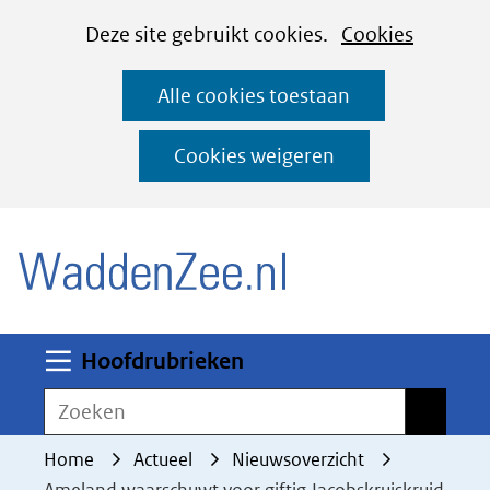
Cookies
Ga
Hier
Deze site gebruikt cookies.
Cookies
instellen
naar
kan
Alle cookies toestaan
de
het
inhoud
gebruik
Cookies weigeren
van
(naar homepage)
cookies
op
deze
website
worden
Uitklappen
Hoofdrubrieken
toegestaan
Zoeken
Zoeken
of
geweigerd.
Home
Actueel
Nieuwsoverzicht