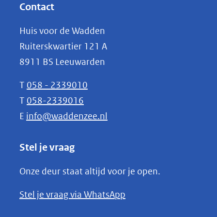
website)
nieuw
Contact
venster)
Huis voor de Wadden
(verwijst
Ruiterskwartier 121 A
naar
8911 BS Leeuwarden
een
andere
T
058 - 2339010
website)
T
058-2339016
E
info@waddenzee.nl
Stel je vraag
Onze deur staat altijd voor je open.
(opent
Stel je vraag via WhatsApp
in