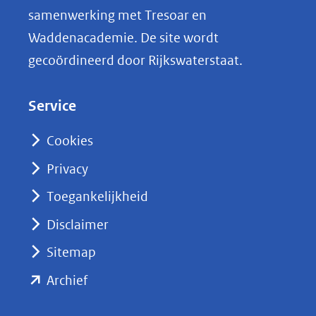
i
samenwerking met Tresoar en
n
Waddenacademie. De site wordt
k
gecoördineerd door Rijkswaterstaat.
e
d
Service
I
n
Cookies
(opent
Privacy
in
nieuw
Toegankelijkheid
venster)
Disclaimer
(verwijst
Sitemap
naar
(opent
een
Archief
andere
in