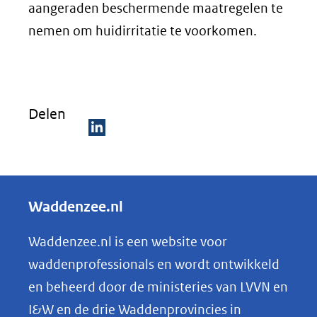
aangeraden beschermende maatregelen te
nemen om huidirritatie te voorkomen.
Delen
D
e
l
Waddenzee.nl
e
n
Waddenzee.nl is een website voor
o
waddenprofessionals en wordt ontwikkeld
p
en beheerd door de ministeries van LVVN en
L
I&W en de drie Waddenprovincies in