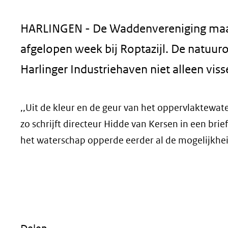
geweigerd.
HARLINGEN - De Waddenvereniging maakt 
afgelopen week bij Roptazijl. De natuur
Harlinger Industriehaven niet alleen vis
,,Uit de kleur en de geur van het oppervlaktewat
zo schrijft directeur Hidde van Kersen in een br
het waterschap opperde eerder al de mogelijkhe