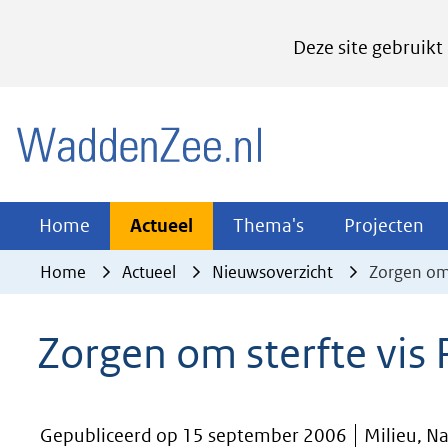
Cookies
Deze site gebruikt
instellen
Hier
(naar homepage)
kan
het
gebruik
van
Actueel
Thema's
Pr
Home
Actueel
Thema's
Projecten
Uitklappen
Uitklappen
Ui
cookies
Home
Actueel
Nieuwsoverzicht
Zorgen om 
op
deze
Zorgen om sterfte vis 
website
worden
toegestaan
Gepubliceerd op 15 september 2006
Milieu, N
of