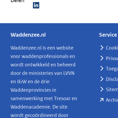
Delen
D
e
l
Waddenzee.nl
Service
e
n
Waddenzee.nl is een website
Cook
o
voor waddenprofessionals en
Priva
p
wordt ontwikkeld en beheerd
Toega
L
door de ministeries van LVVN
i
Discl
en I&W en de drie
n
Site
Waddenprovincies in
k
samenwerking met Tresoar en
Archi
e
Waddenacademie. De site
d
wordt gecoördineerd door
I