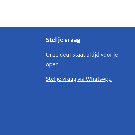
Stel je vraag
Onze deur staat altijd voor je
open.
(opent
Stel je vraag via WhatsApp
in
nieuw
venster)
(verwijst
naar