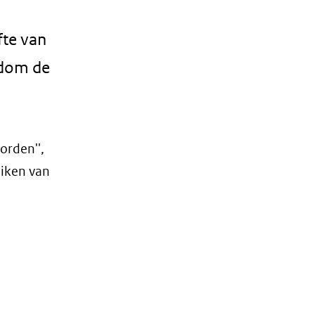
fte van
ndom de
orden'',
uiken van