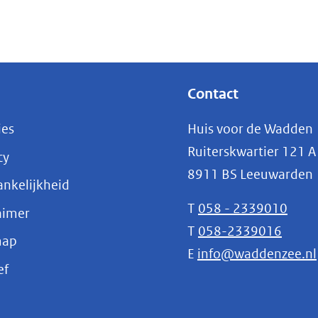
Contact
ies
Huis voor de Wadden
Ruiterskwartier 121 A
cy
8911 BS Leeuwarden
nkelijkheid
T
058 - 2339010
aimer
T
058-2339016
map
E
info@waddenzee.nl
(opent
ef
in
nieuw