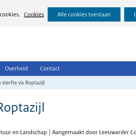
Ga
 cookies.
Cookies
Alle cookies toestaan
naar
de
inhoud
ojecten
Overheid
Contact
Overheid
Contact
tklappen
Uitklappen
Uitklappen
sterfte vis Roptazijl
Roptazijl
atuur en Landschap
Aangemaakt door Leeuwarder C